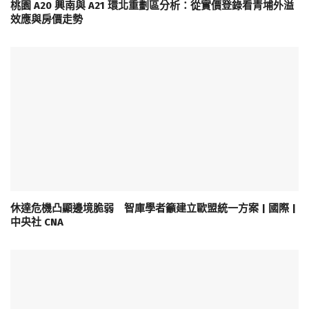
桃園 A20 興南與 A21 環北重劃區分析：從實價登錄看青埔外溢
效應與房價走勢
休達危機凸顯邊境脆弱 智庫學者籲建立歐盟統一方案 | 國際 |
中央社 CNA