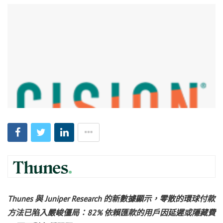
Thunes 與 Juniper Research 的新數據顯示，零散的環球付款
方法已陷入嚴峻僵局：82% 依賴匯款的用戶因延遲或隱藏費