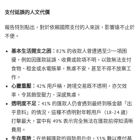
支付延誤的人文代價
報告特別點出，對於依賴國際支付的人來說，影響遠不止於
不便。
基本生活開支之困：
82% 的收款人曾遭遇至少一項困
擾，例如因匯款延誤、收費或款項不明，以致無法支付
食物、租金或水電賬單，焦慮不安，甚至不得不放棄工
作。
心靈重壓：
42% 用戶稱，跨境交易既不透明，亦欠效
率，令其飽受壓力、深感焦慮。
透明度不足：
41% 的匯款人仍會遇到最終到賬金額「出
乎意料」的情況，這種不透明對年輕用戶（18-24 歲）
打擊最大，當中有 49% 表示完全無法在匯款前得知清晰
費用。
生存風險：
在依賴匯款的弱勢用戶中，33% 難以應付基