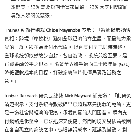
本開支，33% 需要短期借貸來周轉，23% 因支付問題而
導致人際關係緊張。
Thunes 副執行總裁
Chloe Mayenobe
表示：「數據揭示殘酷
真相：跨境『摩擦稅』猶如全球經濟的寄生蟲，而最無力承
受的一群，卻在為此付出代價。 境內支付早已即時無縫，
全球系統卻依然故步自封、各自為政。 系統兼容互通，是
實踐金融公平之根本。 隨著業界攜手邁向二十國集團 (G20)
降低匯款成本的目標，打破系統碎片化僵局實乃當務之
急。」
Juniper Research 研究副總裁
Nick Maynard
補充道：「此研究
清楚揭示，支付系統零散破碎早已超越基建挑戰的範疇，更
是一道社會與經濟的傷痕，承載真實的人間困苦。 境內支
付網絡進化至今，已既迅速又便捷；然而跨境交易依舊被困
在各自孤立的系統之中，徒增無謂成本、延誤及變數。 對