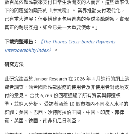
數百萬依賴匯款來支付日常生活開支的人而言，這些效率低
下的問題猶如隱形的『摩擦稅』。 業界推動支付現代化，
已有重大進展；但要構建更包容普惠的全球金融體系，實現
真正的跨境互通，如今已是一大重要使命。」
下載完整報告：
《The Thunes Cross-border Payments
Interoperability Index》
。
研究方法
此研究建基於 Juniper Research 在 2026 年 4 月進行的網上消
費者調查，涵蓋國際匯款服務的使用者及非使用者對跨境支
付的意見。 合共 6,763 份回覆通過了所有質素與篩選標
準，並納入分析。 受訪者涵蓋 10 個市場內不同收入水平的
群體：美國、巴西、沙特阿拉伯王國、中國、印度、菲律
賓、英國、德國、南非和尼日利亞。