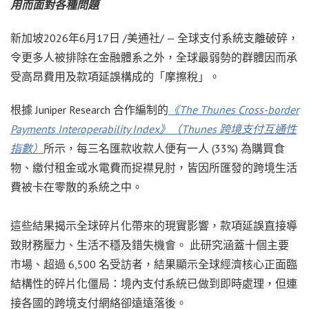
用而面對各種問題
新加坡
2026年6月17日
/美通社/ — 全球支付系統支離破碎，
令更多人被排除在金融體系之外，全球最弱勢的群體因而承
受高昂費用及款項延誤構成的「摩擦稅」。
根據 Juniper Research 合作編制的
《The Thunes Cross-border
Payments Interoperability Index》（Thunes 跨境支付互通性
指數）
所示，每三名匯款收款人便有一人 (33%) 為購買食
物、繳付租金或水電費而捉襟見肘，皆因所匯發的跨境生活
費被卡在零散的系統之中。
這些結果揭示全球碎片化帶來的現實影響，款項延誤直接導
致財務壓力、生活不穩及錯失機會。 此研究涵蓋十個主要
市場、超過 6,500 名受訪者，結果顯示全球經濟核心正面臨
結構性的碎片化僵局：境內支付系統已做到即時處理，但連
接各國的跨境支付網絡卻遠遠落後。