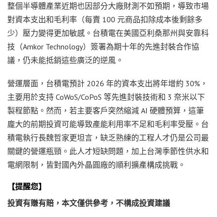
整個半導體產業近期也因部分大廠財測不如預期，導致市場
對資本支出和毛利率（每賣 100 元商品扣除成本後剩餘多
少）壓力變得更加敏感。台積電在美國亞利桑那州與安靠科
技（Amkor Technology）簽署為期十年的先進封裝合作協
議，仍未能抵銷這些廣泛的逆風。
營運層面，台積電預計 2026 年的資本支出將年增約 30%，
主要用於支持 CoWoS/CoPoS 等先進封裝技術和 3 奈米以下
製程節點。然而，若主要客戶突然縮減 AI 硬體預算，這筆
龐大的前期投資可能導致產能利用率不足和毛利率受壓。台
積電執行長魏哲家更坦言，缺乏熟練的工程人才仍是公司最
關鍵的營運瓶頸。此人才短缺問題，加上台灣季節性供水和
電網限制，皆對國內外晶圓廠的順利擴產構成挑戰。
【提醒您】
投資有賺有賠，本文僅供參考，不構成投資建議