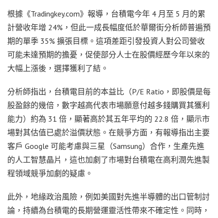
根據《Tradingkey.com》報導，台積電今年 4 月至 5 月的累
計營收年增 24%，但此一成長幅度低於華爾街分析師普遍預
期的單季 35% 擴張目標。這項差距引發投資人對公司營收
可能未達預期的擔憂，促使部分人士在股價經歷今年以來的
大幅上漲後，選擇獲利了結。
分析師指出，台積電目前的本益比（P/E Ratio，即股價是每
股盈餘的幾倍，數字越高代表市場願意付越多錢購買其獲利
能力）約為 31 倍，顯著高於其五年平均的 22.8 倍，顯示市
場對其估值已處於溢價狀態。在競爭方面，有報導指出主要
客戶 Google 可能考慮與三星（Samsung）合作，生產先進
的人工智慧晶片，這也加劇了市場對台積電在高利潤先進製
程領域競爭加劇的疑慮。
此外，地緣政治風險，例如美國對先進半導體的出口管制討
論，持續為台積電的長期營運靈活性帶來不確定性。同時，