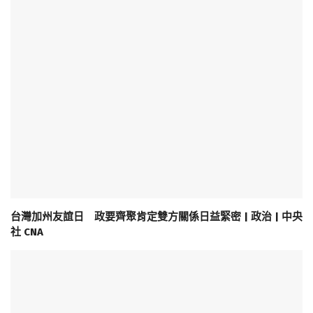
台灣加州友誼日 政要齊聚肯定雙方關係日益緊密 | 政治 | 中央
社 CNA