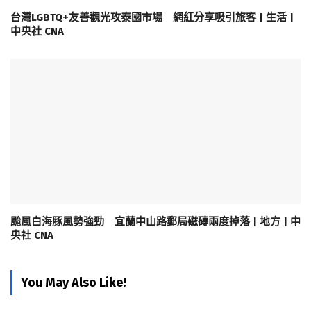
台灣LGBTQ+友善觀光攻泰國市場 網紅分享吸引旅客 | 生活 |
中央社 CNA
颱風白海豚風勢強勁 宜蘭中山路郵局磁磚兩度掉落 | 地方 | 中
央社 CNA
You May Also Like!