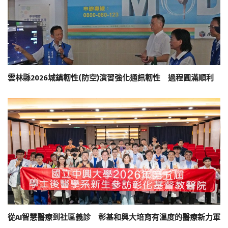
雲林縣2026城鎮韌性(防空)演習強化通訊韌性 過程圓滿順利
從AI智慧醫療到社區義診 彰基和興大培育有溫度的醫療新力軍