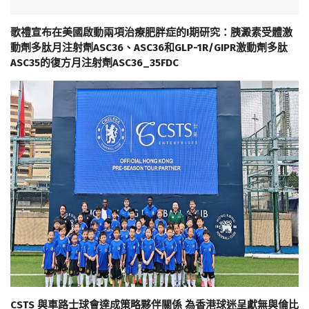
歌禮宣布在美國啟動兩項治療肥胖症的I期研究：胰澱素受體激
動劑多肽月注射劑ASC36、ASC36和GLP-1R/GIPR激動劑多肽
ASC35的復方月注射劑ASC36_35FDC
CSTS 與車路士球會達成策略夥伴關係 為香港球迷呈獻無與倫比