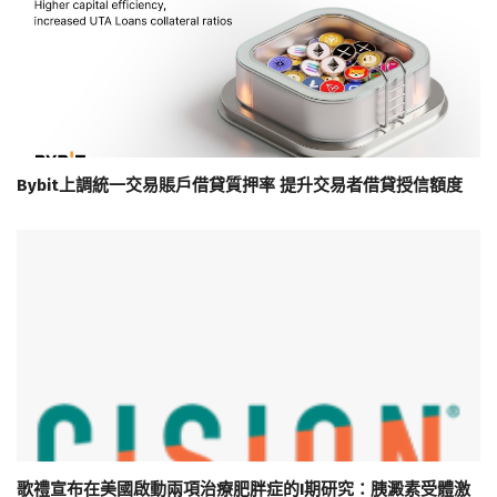
Bybit上調統一交易賬戶借貸質押率 提升交易者借貸授信額度
歌禮宣布在美國啟動兩項治療肥胖症的I期研究：胰澱素受體激