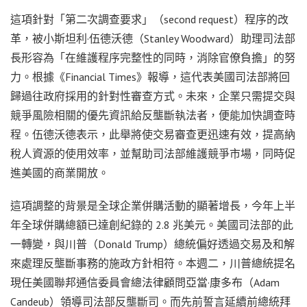
這項針對「第二次調查要求」（second request）程序的改
革，被小斯坦利·伍德沃德（Stanley Woodward）助理司法部
長形容為「在維護程序完整性的同時，消除官僚負擔」的努
力。根據《Financial Times》報導，這代表美國司法部將回
歸過往政府採用的針對性審查方式。未來，企業只需提交與
競爭風險相關的優先資訊給反壟斷執法者，便能加快調查時
程。伍德沃德表示，此舉將使交易審查更迅速有效，提高納
稅人資源的使用效率，並幫助司法部維護競爭市場，同時促
進美國的商業開放。
這項調整的背景是全球企業併購活動的顯著增長，今年上半
年全球併購總額已達創紀錄的 2.8 兆美元。美國司法部的此
一轉變，與川普（Donald Trump）總統偏好透過交易及和解
來處理反壟斷事務的施政方針相符。本週二，川普總統提名
現任美國聯邦通信委員會總法律顧問亞當·康多布（Adam
Candeub）領導司法部反壟斷司。而先前誓言延續前總統拜