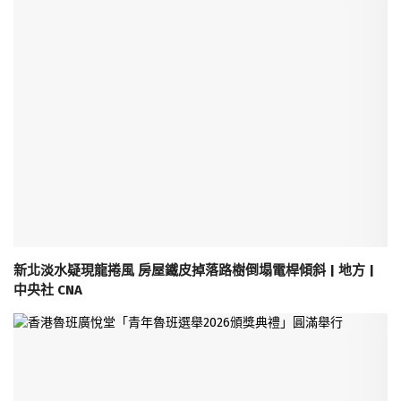
新北淡水疑現龍捲風 房屋鐵皮掉落路樹倒塌電桿傾斜 | 地方 |
中央社 CNA