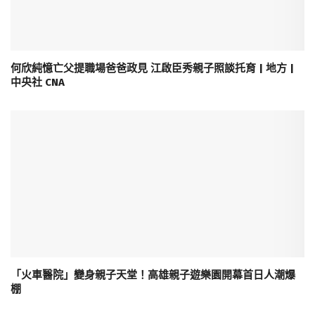
何欣純憶亡父提職場爸爸政見 江啟臣秀親子照談托育 | 地方 |
中央社 CNA
「火車醫院」變身親子天堂！高雄親子遊樂園開幕首日人潮爆
棚