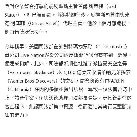
登對企業整合打擊的前反壟斷主管蓋爾·斯萊特（Gail
Slater），則已被罷黜。斯萊特離任後，反壟斷司曾由奧米
德·阿塞菲（Omeed Assefi）代理主管，他於上個月離職後，
則由伍德沃德接任。
今年稍早，美國司法部在針對特瑪捷票務（Ticketmaster）
母公司 Live Nation娛樂公司的反壟斷訴訟開審不到一週後，
便達成和解。此外，司法部近期也批准了派拉蒙天空之舞
（Paramount Skydance）以 1,100 億美元收購華納兄弟探索
（Warner Bros Discovery）的交易，儘管隨後有包括加州
（California）在內的多個州提出訴訟，導致一位法官暫時中
止了該合併案。伍德沃德助理司法部長強調，更具針對性的
審查程序，能讓司法部集中資源，從而強化其執行反壟斷法
律的能力。