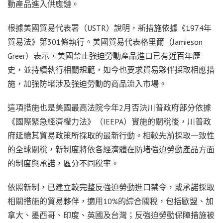
動產品進入供應鏈。
根據美國貿易代表署（USTR）說明，新措施依據《1974年
貿易法》第301條執行。美國貿易代表格里爾（Jamieson
Greer）表示，美國禁止強迫勞動產品進口已有近百年歷
史，並持續執行相關規範，如今也要求貿易夥伴採取相應措
施，加強防堵涉及強迫勞動的商品流入市場。
這項措施也是美國最高法院今年2月否決川普政府部分依據
《國際緊急經濟權力法》（IEEPA）實施的關稅後，川普政
府延續其貿易政策所採取的最新行動。相較先前採取一致性
的全球關稅，新制度將依各經濟體在防堵強迫勞動產品方面
的制度與承諾，區分不同稅率。
依照新制，已建立較完整反強迫勞動進口禁令，或承諾採取
相關措施的貿易夥伴，適用10%的綜合關稅，包括歐盟、加
拿大、墨西哥、印度、英國及台灣；反強迫勞動保障措施被