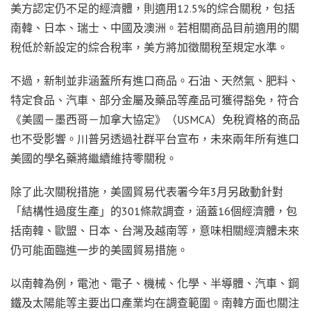
美方認定仍不足的經濟體，則適用12.5%的綜合關稅，包括
南韓、日本、瑞士、中國及澳洲。若相關商品目前適用的關
稅低於新設定的綜合稅率，美方將加徵關稅至規定水準。
不過，新制並非涵蓋所有進口商品。石油、天然氣、肥料、
特定食品、汽車、部分金屬及藥品等產品可獲得豁免，符合
《美國－墨西哥－加拿大協定》（USMCA）免稅資格的商品
也不受影響。川普另透過社群平台宣布，未來兩年所有進口
美國的學名藥將繼續維持零關稅。
除了此次關稅措施，美國貿易代表署今年3月另啟動針對
「結構性過度生產」的301條款調查，涵蓋16個經濟體，包
括南韓、歐盟、日本、台灣及越南等，意味相關經濟體未來
仍可能面臨進一步的美國貿易措施。
以南韓為例，電池、電子、機械、化學、半導體、汽車、鋼
鐵及太陽能等主要出口產業均在調查範圍。南韓方面也關注