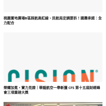
桃園置地廣場B區踩航高紅線、民航局定調要拆！國壽承諾：全
力配合
榮耀加冕，實力見證｜華龍航空一舉斬獲 CFS 第十五屆財經峰
會三項重磅大獎