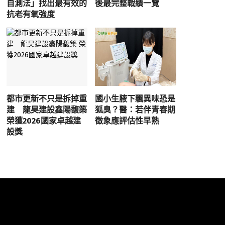
自測法」找出最有效的
後最完整戰績一覽
抗老有氧強度
都市更新不只是拆掉重
國小生腋下飄異味恐是
建 龍昊建設鑫陽馥築
狐臭？醫：若伴青春期
榮獲2026國家卓越建
徵象應評估性早熟
設獎