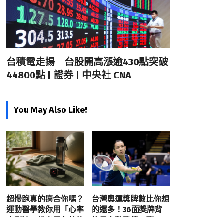
台積電走揚 台股開高漲逾430點突破
44800點 | 證券 | 中央社 CNA
You May Also Like!
超慢跑真的適合你嗎？
台灣奧運獎牌數比你想
運動醫學教你用「心率
的還多！36面獎牌背