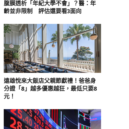
腹膜透析「年紀大學不會」？醫：年
齡並非限制 評估還要看3面向
遠雄悅來大飯店父親節獻禮！爸爸身
分證「8」越多優惠越狂，最低只要8
元！