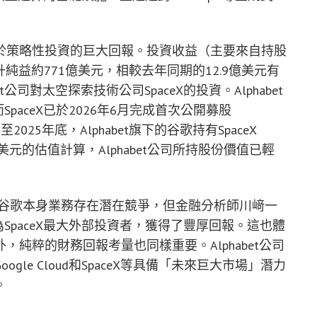
於策略性投資的巨大回報。投資收益（主要來自持股
升純益約771億美元，相較去年同期的12.9億美元有
公司對太空探索技術公司SpaceX的投資。Alphabet
而SpaceX已於2026年6月完成首次公開募股
25年底，Alphabet旗下的谷歌持有SpaceX
兆美元的估值計算，Alphabet公司所持股份價值已輕
等領域與谷歌本身業務存在潛在競爭，但金融分析師川﨑一
作為SpaceX最大外部投資者，獲得了豐厚回報。這也體
純粹的財務回報考量也同樣重要。Alphabet公司
le Cloud和SpaceX等具備「未來巨大市場」潛力
。