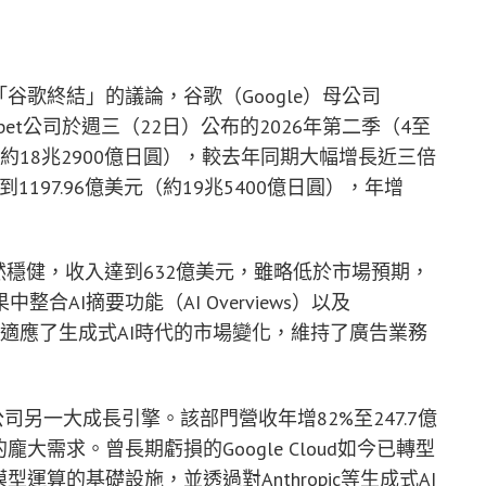
谷歌終結」的議論，谷歌（Google）母公司
habet公司於週三（22日）公布的2026年第二季（4至
（約18兆2900億日圓），較去年同期大幅增長近三倍
197.96億美元（約19兆5400億日圓），年增
依然穩健，收入達到632億美元，雖略低於市場預期，
AI摘要功能（AI Overviews）以及
告產品，成功適應了生成式AI時代的市場變化，維持了廣告業務
bet公司另一大成長引擎。該部門營收年增82%至247.7億
大需求。曾長期虧損的Google Cloud如今已轉型
運算的基礎設施，並透過對Anthropic等生成式AI