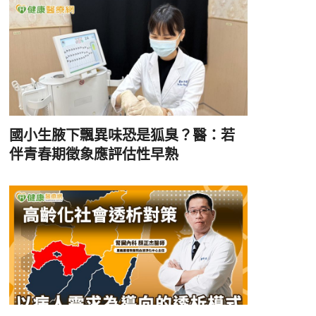
國小生腋下飄異味恐是狐臭？醫：若
伴青春期徵象應評估性早熟