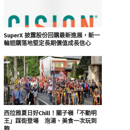
SuperX 披露股份回購最新進展，新一
輪迴購落地堅定長期價值成長信心
西拉雅夏日好Chill！關子嶺「不動明
王」踩街登場 泡湯、美食一次玩到
飽