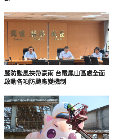
嚴防颱風挾帶豪雨 台電鳳山區處全面
啟動各項防颱應變機制