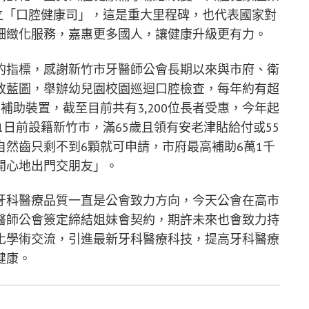
成立「口腔健康司」，這是重大里程碑，也代表國家對
細緻化服務，嘉惠更多國人，讓健康升級更有力。
的指標，感謝新竹市牙醫師公會長期以來與市府、衛
政藍圖，舉辦幼兒園校園巡迴口腔檢查，每年約有超
補助裝置，截至目前共有3,200位長者受惠，今年起
1日前設籍新竹市，滿65歲且領有安老津貼給付或55
然齒只剩不到6顆就可申請，市府最高補助6萬1千
開心地出門交朋友」。
牙科醫療品質一直是公會致力方向，今天公會在高市
醫師公會簽定締結姐妹會契約，期許未來也會致力持
化學術交流，引進最新牙科醫療科技，提高牙科醫療
健康。