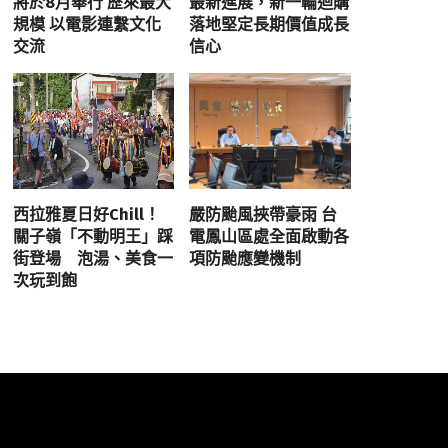
將於8月舉行 歷來最大
最新進展，新一輪迴購
規模 以電影連繫文化
落地堅定長期價值成長
交流
信心
西拉雅夏日好Chill！
嚴防颱風挾帶豪雨 台
關子嶺「不動明王」踩
電鳳山區處全面啟動各
街登場 泡湯、美食一
項防颱應變機制
次玩到飽