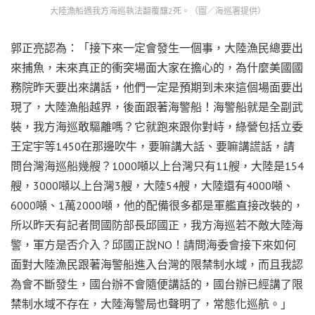
大陸漁船遇我方海巡執法翻覆釀2死。（圖／海巡署提供）
郭正亮認為：「接下來一定會發生一個事，大陸漁民總要出
來捕魚，未來真正的衝突場面大家在擔心的，為什麼美國國
務院昨天要出來講話，他們一定是預期到未來這個場面要出
現了，大陸漁船越界，後面跟著海警船！海警船就是全副武
裝，我方海巡敢驅離嗎？它就跑來跟你對峙，綠營包括立委
王定宇等1450在那邊吹牛，要嘛講大話、要嘛講謊話，請
問台灣海巡船幾艘？1000噸以上台灣只有11艘，大陸是154
艘，3000噸以上台灣3艘，大陸54艘，大陸還有4000噸、
6000噸、1萬2000噸，他的配備很多都是軍艦直接改裝的，
所以昨天有記者問國防部長邱國正，我方海巡若不敵大陸海
警，軍方是否介入？邱國正說NO！請問海委會接下來如何
面對大陸漁民跟著海警船進入台灣的限禁制水域，而且我認
為會不斷發生，國台辦不會隨便講話的，國台辦已經講了限
禁制水域不存在，大陸海警局也聲明了，常態化巡航。」