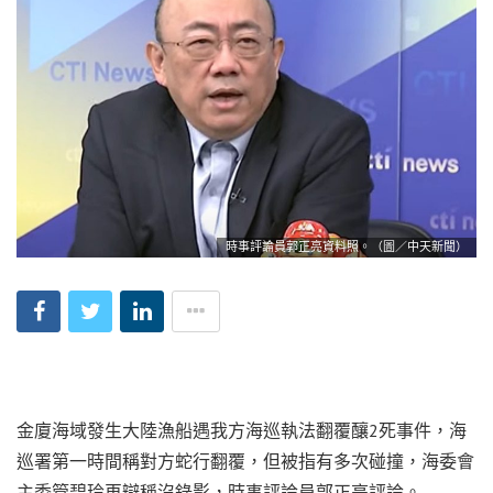
時事評論員郭正亮資料照。（圖／中天新聞）
金廈海域發生大陸漁船遇我方海巡執法翻覆釀2死事件，海
巡署第一時間稱對方蛇行翻覆，但被指有多次碰撞，海委會
主委管碧玲再辯稱沒錄影，時事評論員郭正亮評論。