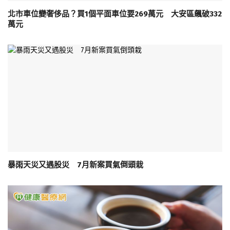
北市車位變奢侈品？買1個平面車位要269萬元 大安區飆破332
萬元
暴雨天災又遇股災 7月新案買氣倒頭栽