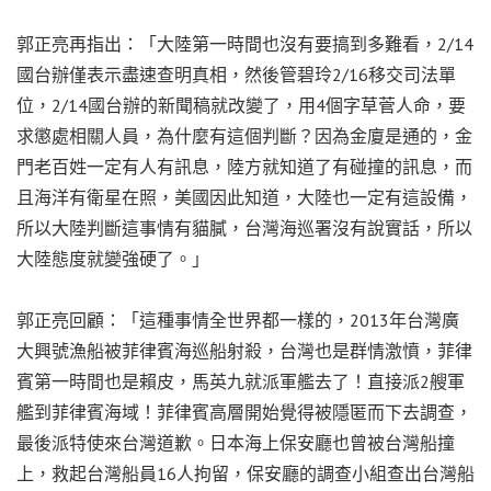
郭正亮再指出：「大陸第一時間也沒有要搞到多難看，2/14
國台辦僅表示盡速查明真相，然後管碧玲2/16移交司法單
位，2/14國台辦的新聞稿就改變了，用4個字草菅人命，要
求懲處相關人員，為什麼有這個判斷？因為金廈是通的，金
門老百姓一定有人有訊息，陸方就知道了有碰撞的訊息，而
且海洋有衛星在照，美國因此知道，大陸也一定有這設備，
所以大陸判斷這事情有貓膩，台灣海巡署沒有說實話，所以
大陸態度就變強硬了。」
郭正亮回顧：「這種事情全世界都一樣的，2013年台灣廣
大興號漁船被菲律賓海巡船射殺，台灣也是群情激憤，菲律
賓第一時間也是賴皮，馬英九就派軍艦去了！直接派2艘軍
艦到菲律賓海域！菲律賓高層開始覺得被隱匿而下去調查，
最後派特使來台灣道歉。日本海上保安廳也曾被台灣船撞
上，救起台灣船員16人拘留，保安廳的調查小組查出台灣船