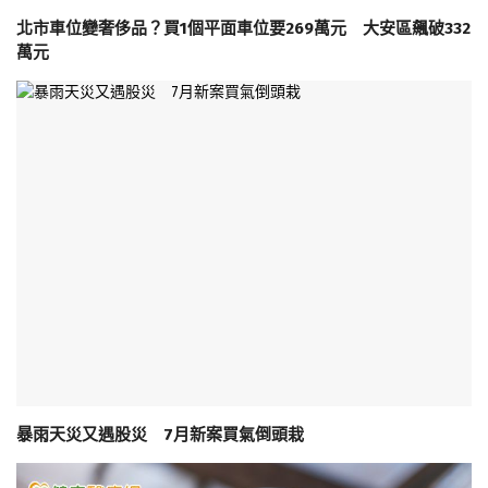
北市車位變奢侈品？買1個平面車位要269萬元 大安區飆破332
萬元
暴雨天災又遇股災 7月新案買氣倒頭栽