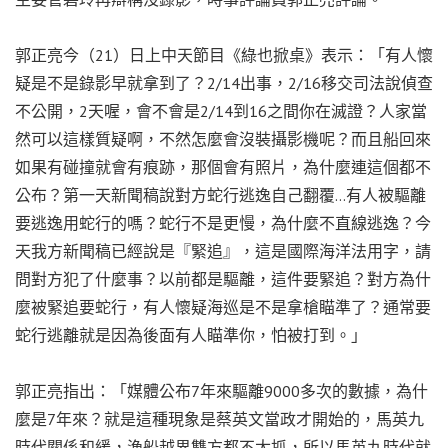
郭正亮今（21）日上中天節目《綠也掀桌》表示：「有人懷
疑是不是錄影早就拿到了？2/14出事，2/16移交司法說偵查
不公開，2天喔，會不會是2/14到16之間你在滅證？人家當
然可以這樣質疑啊，不然怎麼會沒裝攝影機呢？而且船回來
如果有碰撞就會有痕跡，那個會有照片，為什麼連這個都不
公布？第一天新聞稿說對方蛇行逃逸自己翻覆…有人被驅離
要逃逸用蛇行的嗎？蛇行不是更慢，為什麼不直線逃逸？今
天我方新聞稿已經說是『緊追』，這是國際海洋法用字，請
問對方犯了什麼事？以前都是驅離，這件要緊追？對方為什
麼被緊追要蛇行，有人懷疑海巡是不是拿槍瞄準了？通常要
蛇行逃離就是因為後面有人瞄準你，怕被打到。」
郭正亮指出：「媒體公布7年來驅離9000多次的數據，為什
麼是7年來？就是這種現象是蔡英文當政才開始的，馬英九
時代關係和緩，漁船越界雙方都不太抓，所以馬英九時代就