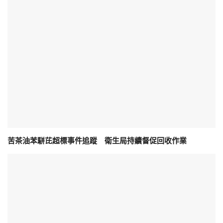
苦茶油苯駢芘超標事件追蹤 衛生局持續督促回收作業