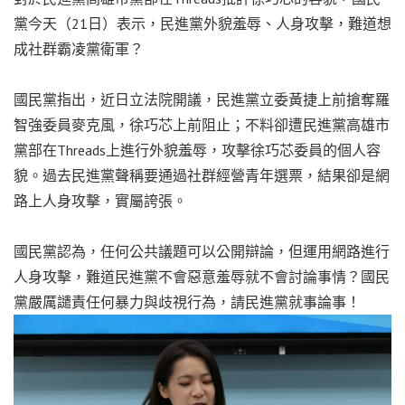
黨今天（21日）表示，民進黨外貌羞辱、人身攻擊，難道想
成社群霸凌黨衛軍？
國民黨指出，近日立法院開議，民進黨立委黃捷上前搶奪羅
智強委員麥克風，徐巧芯上前阻止；不料卻遭民進黨高雄市
黨部在Threads上進行外貌羞辱，攻擊徐巧芯委員的個人容
貌。過去民進黨聲稱要通過社群經營青年選票，結果卻是網
路上人身攻擊，實屬誇張。
國民黨認為，任何公共議題可以公開辯論，但運用網路進行
人身攻擊，難道民進黨不會惡意羞辱就不會討論事情？國民
黨嚴厲譴責任何暴力與歧視行為，請民進黨就事論事！