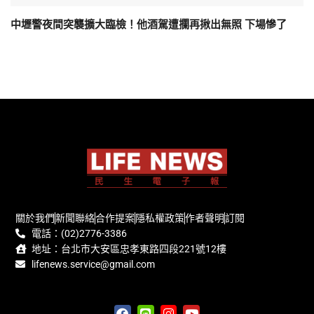
中壢警夜間突襲擴大臨檢！他酒駕遭攔再揪出無照 下場慘了
關於我們
新聞聯絡
合作提案
隱私權政策
作者聲明
訂閱
電話：(02)2776-3386
地址：台北市大安區忠孝東路四段221號12樓
lifenews.service@gmail.com