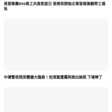
易發集團850員工共度家庭日 張善政期勉企業發展兼顧勞工福
祉
中壢警夜間突襲擴大臨檢！他酒駕遭攔再揪出無照 下場慘了