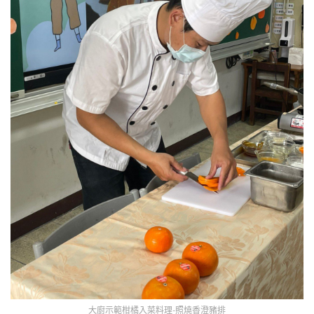
大廚示範柑橘入菜料理-照燒香澄豬排