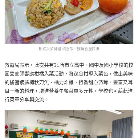
柑橘入菜料理-橘香飯、照燒香澄豬排
教育局表示，此次共有31所市立高中、國中及國小學校的校
園營養師響應柑橘入菜活動，將茂谷柑導入菜色，做出美味
的橘醬紫蘇梅秋刀魚、橘力炸雞、橙香甜心派等，豐富又耳
目一新的料理，增進營養午餐菜單多元性，學校也可藉此進
行菜單分享與交流。