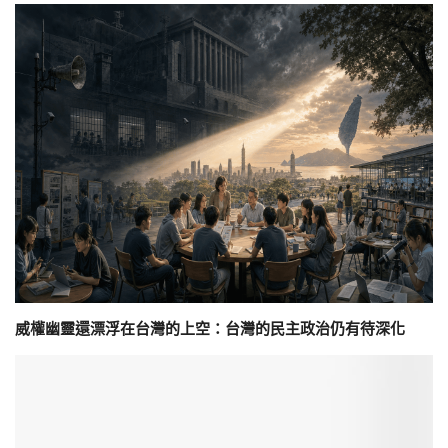
威權幽靈還漂浮在台灣的上空：台灣的民主政治仍有待深化