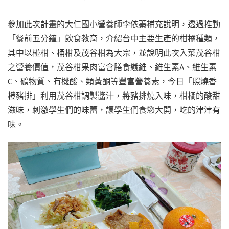
參加此次計畫的大仁國小營養師李依蓁補充說明，透過推動
「餐前五分鐘」飲食教育，介紹台中主要生產的柑橘種類，
其中以椪柑、桶柑及茂谷柑為大宗，並說明此次入菜茂谷柑
之營養價值，茂谷柑果肉富含膳食纖維、維生素A、維生素
C、礦物質、有機酸、類黃酮等豐富營養素，今日「照燒香
橙豬排」利用茂谷柑調製醬汁，將豬排燒入味，柑橘的酸甜
滋味，刺激學生們的味蕾，讓學生們食慾大開，吃的津津有
味。