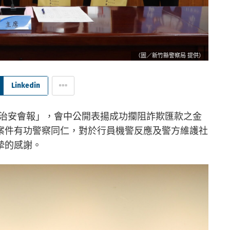
（圖／新竹縣警察局 提供）
Linkedin
9次治安會報」，會中公開表揚成功攔阻詐欺匯款之金
案件有功警察同仁，對於行員機警反應及警方維護社
摯的感謝。