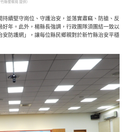
竹縣警察局 提供）
間持續堅守崗位、守護治安，並落實肅竊、防搶、反
過好年。此外，楊縣長強調，行政團隊須團結一致以
治安防護網」，讓每位縣民鄉親對於新竹縣治安平穩