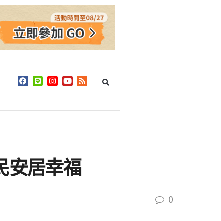
民安居幸福
0