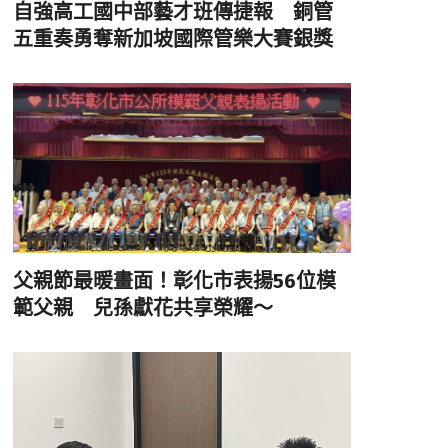
自強高工國中部藝才班傳捷報 銅管
五重奏勇奪新加坡國際管樂大賽銀獎
父親節最暖畫面！彰化市表揚56位模
範父親 兒孫獻花共享榮耀～