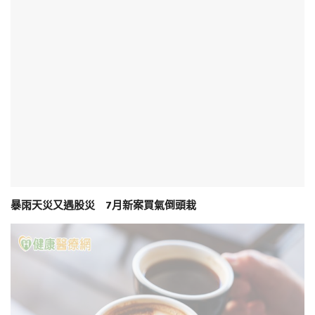
暴雨天災又遇股災 7月新案買氣倒頭栽