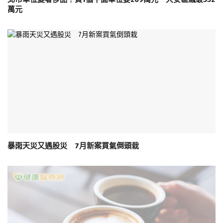
萬元
暴雨天災又遇股災 7月新案買氣倒頭栽