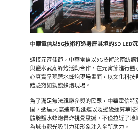
中華電信以5G技術打造身歷其境的3D LED
迎接元宵佳節，中華電信以5G技術於南紡購物
與鹽水武廟蜂炮活動合作，在元宵節進行鹽水
心真實呈現鹽水蜂炮現場畫面，以文化科技帶
體驗宛如親臨蜂炮現場。
為了滿足無法親臨參與的民眾，中華電信特別在
間，透過5G高速率低延遲以及邊緣運算等
體驗鹽水蜂炮轟炸視覺震撼，不僅拉近了地
為城市觀光吸引力和形象注入全新助力。