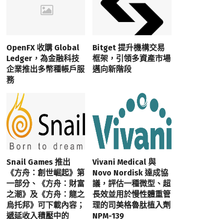
OpenFX 收購 Global
Bitget 提升機構交易
Ledger，為金融科技
框架，引領多資產市場
企業推出多幣種帳戶服
邁向新階段
務
Snail Games 推出
Vivani Medical 與
《方舟：創世崛起》第
Novo Nordisk 達成協
一部分、《方舟：財富
議，評估一種微型、超
之潮》及《方舟：龍之
長效並用於慢性體重管
烏托邦》可下載內容；
理的司美格魯肽植入劑
遞延收入積壓中的
NPM-139