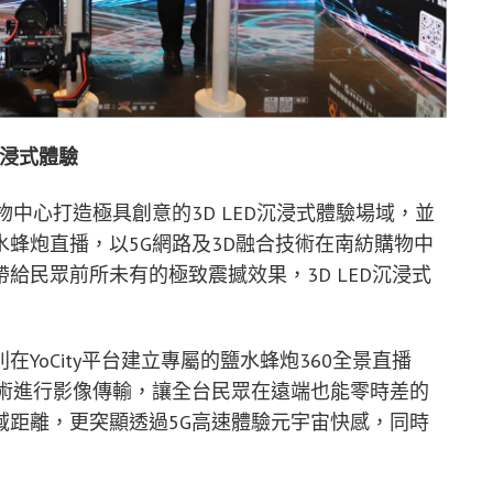
沉浸式體驗
中心打造極具創意的3D LED沉浸式體驗場域，並
蜂炮直播，以5G網路及3D融合技術在南紡購物中
給民眾前所未有的極致震撼效果，3D LED沉浸式
YoCity平台建立專屬的鹽水蜂炮360全景直播
技術進行影像傳輸，讓全台民眾在遠端也能零時差的
域距離，更突顯透過5G高速體驗元宇宙快感，同時