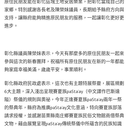
原住民朋友能在彰化這塊土地安居樂業，把彰化當成自己的
家鄉。特別感謝各長老及陳榮妹議員，長期給予縣府方向與
支持，讓縣府能夠精進原民朋友的服務，一起讓彰化更好更
進步。
彰化縣議員陳榮妹表示，今天有那麼多的原住民朋友一起來
參與這次的新春團拜，祝福所有原住民朋友在新的一年都能
夠家庭幸福美滿，歲歲平安，事業順利。
彰化縣政府民政處表示，這次也有主題特展祭靈，展區規劃
6大主題，深入淺出呈現賽夏族paSta’ay（中文譯作巴斯達
隘）祭儀的規則與奧祕，今年正逢賽夏族paSta’ay兩年一祭
的祭典年，縣府為推廣paSta’ay文化意涵，特向賽夏族部落
請求授權，並感謝苗栗縣南庄鄉賽夏族民俗文物館商借祭典
文物，藉由展覽呈現paSta’ay傳統祭儀中所蘊含的民族知識