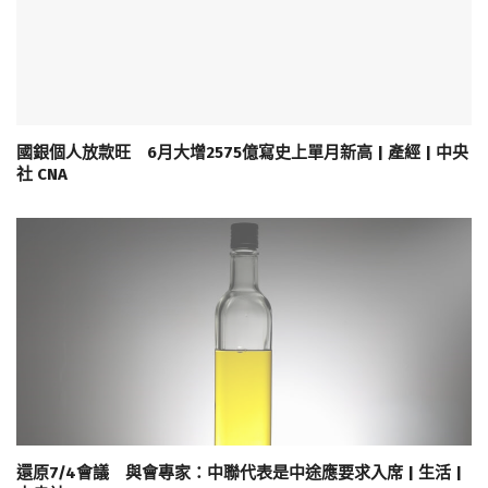
國銀個人放款旺 6月大增2575億寫史上單月新高 | 產經 | 中央
社 CNA
還原7/4會議 與會專家：中聯代表是中途應要求入席 | 生活 |