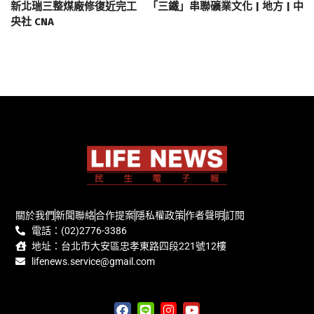
新北瑞三整煤廠修復近完工 「三鐵」串聯礦業文化 | 地方 | 中
央社 CNA
關於我們
新聞聯絡
合作提案
隱私權政策
作者聲明
訂閱
電話：(02)2776-3386
地址：台北市大安區忠孝東路四段221號12樓
lifenews.service@gmail.com