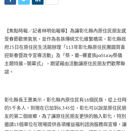
【焦點時報／記者林明佑報導】為讓彰化縣內原住民朋友感
受春節歡樂氣氛，並作為各族傳統文化維繫橋梁，彰化縣政
府25日在原住民生活館辦理「113年彰化縣原住民團圓賀喜
迎新春暨政令宣導活動」及「祭‧靈─賽夏族paSta’ay祭儀
主題特展—開幕式」，期望藉由活動讓原住民朋友們歡聚聯
誼。
彰化縣長王惠美示，彰化縣內原住民有16個民族，從上任時
的5千多人，到現在已加到6,345位，彰化可以說是原住民朋
友的第二個故鄉，為了讓原住民朋友更快的融入彰化，特別
邀請13個單位在現場提供各項權益福利諮詢服務與宣導，讓