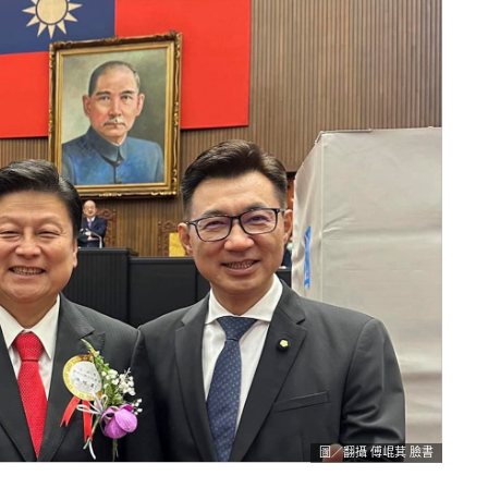
圖／翻攝 傅崐萁 臉書