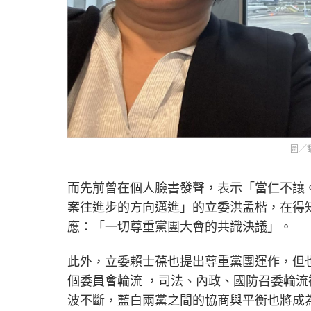
圖／
而先前曾在個人臉書發聲，表示「當仁不讓
案往進步的方向邁進」的立委洪孟楷，在得
應：「一切尊重黨團大會的共識決議」。
此外，立委賴士葆也提出尊重黨團運作，但
個委員會輪流 ，司法、內政、國防召委輪
波不斷，藍白兩黨之間的協商與平衡也將成