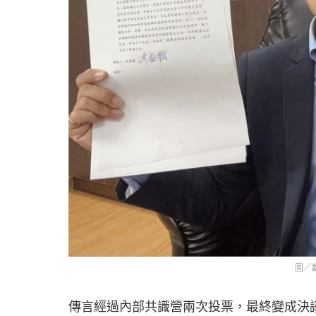
圖／
傳言經過內部共識營兩次投票，最終變成決