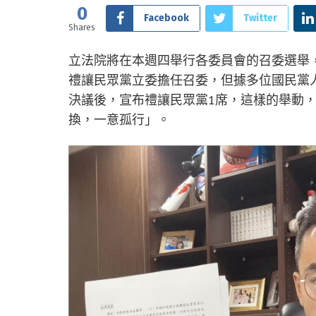
0
Facebook
Twitter
Shares
立法院將在本週四舉行各委員會的召委選舉
禮讓民眾黨立委擔任召委，但據多位國民黨人
決議後，宣布禮讓民眾黨1席，這樣的舉動
換，一意孤行」。