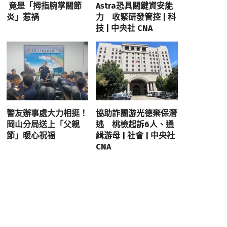
竟是「拇指腕掌關節
Astra恐具關鍵資安能
炎」惹禍
力 收緊研發管控 | 科
技 | 中央社 CNA
警友辦事處大力相挺！
協助詐團游光德棄保潛
岡山分局送上「父親
逃 桃檢起訴6人、通
節」暖心祝福
緝游母 | 社會 | 中央社
CNA