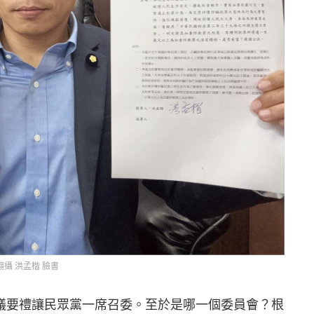
翻攝 洪孟楷 臉書
議要禮讓民眾黨一席召委。至於是哪一個委員會？根