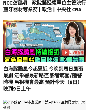
NCC空窗期 政院擬授權單位主管決行
藍牙器材等業務 | 政治 | 中央社 CNA
白海豚颱風今起逼近 今晚到周日風雨
最劇 氣象署最新路徑.影響範圍/陸警
時機 馬祖機會最高 預計今天（8日）
晚到9日上午