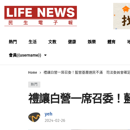
熱門
生活
文教
健康
娛樂
體育
會員({username})
Home
禮讓白營一席召委！藍營基層選民不滿 司法委員會確
熱門
禮讓白營一席召委！
yeh
2024-02-26