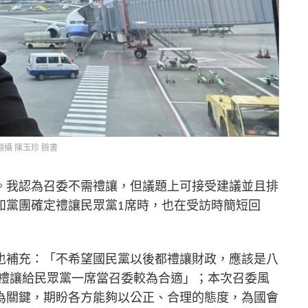
翻攝 陳玉珍 臉書
。我認為召委不需禮讓，但議題上可接受建議並且排
知黨團確定禮讓民眾黨1席時，也在受訪時簡短回
也補充：「不希望國民黨以後都禮讓財政，應該是八
流禮讓給民眾黨一席當召委較為合適」；本次召委風
為關鍵，期盼各方能夠以公正、合理的態度，為國會