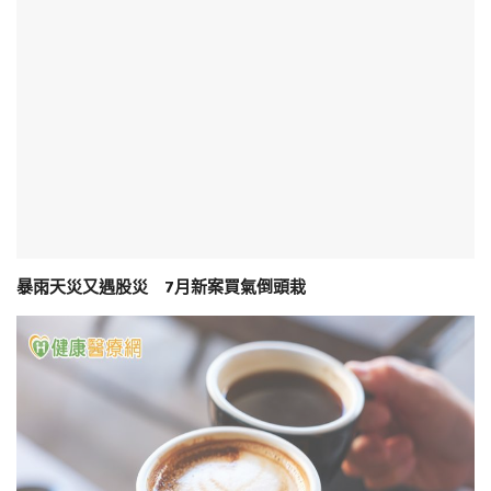
暴雨天災又遇股災 7月新案買氣倒頭栽