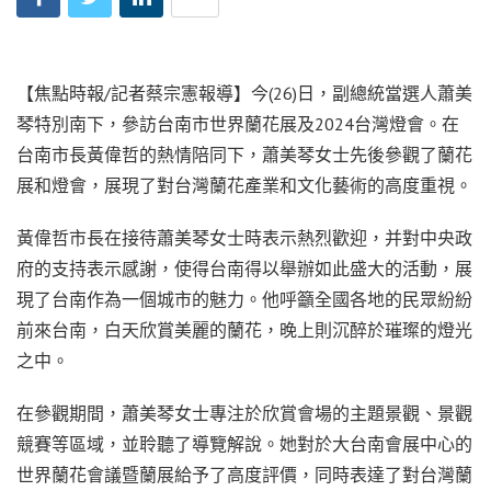
【焦點時報/記者蔡宗憲報導】今(26)日，副總統當選人蕭美
琴特別南下，參訪台南市世界蘭花展及2024台灣燈會。在
台南市長黃偉哲的熱情陪同下，蕭美琴女士先後參觀了蘭花
展和燈會，展現了對台灣蘭花產業和文化藝術的高度重視。
黃偉哲市長在接待蕭美琴女士時表示熱烈歡迎，并對中央政
府的支持表示感謝，使得台南得以舉辦如此盛大的活動，展
現了台南作為一個城市的魅力。他呼籲全國各地的民眾紛紛
前來台南，白天欣賞美麗的蘭花，晚上則沉醉於璀璨的燈光
之中。
在參觀期間，蕭美琴女士專注於欣賞會場的主題景觀、景觀
競賽等區域，並聆聽了導覽解說。她對於大台南會展中心的
世界蘭花會議暨蘭展給予了高度評價，同時表達了對台灣蘭