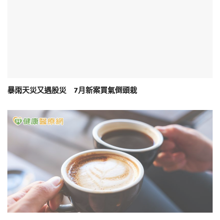
暴雨天災又遇股災 7月新案買氣倒頭栽