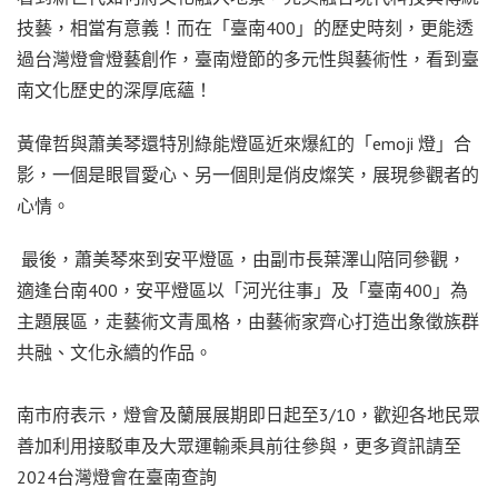
技藝，相當有意義！而在「臺南400」的歷史時刻，更能透
過台灣燈會燈藝創作，臺南燈節的多元性與藝術性，看到臺
南文化歷史的深厚底蘊！
黃偉哲與蕭美琴還特別綠能燈區近來爆紅的「emoji 燈」合
影，一個是眼冒愛心、另一個則是俏皮燦笑，展現參觀者的
心情。
最後，蕭美琴來到安平燈區，由副市長葉澤山陪同參觀，
適逢台南400，安平燈區以「河光往事」及「臺南400」為
主題展區，走藝術文青風格，由藝術家齊心打造出象徵族群
共融、文化永續的作品。
南市府表示，燈會及蘭展展期即日起至3/10，歡迎各地民眾
善加利用接駁車及大眾運輸乘具前往參與，更多資訊請至
2024台灣燈會在臺南查詢