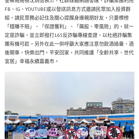
警察局局長沈炳信表示，社群媒體網路發達，詐騙集團利用
FB、IG、YOUTUBE或以發送訊息方式邀請民眾加入投資群
組，請民眾務必記住及關心提醒身邊親朋好友，只要標榜
「穩賺不賠」、「保證獲利」、「飆股、零風險」的，就一
定是詐騙，並立即撥打165反詐騙專線查證，以杜絕詐騙集
團有機可趁，另外在此一倂呼籲大家應注意勿飲酒過量、酒
後開車，快樂出門，平安回家，共同維護「全齡共享、世代
宜居」幸福永續嘉義市。