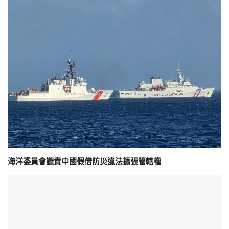
海洋委員會譴責中國假借防災違法擴張管轄權