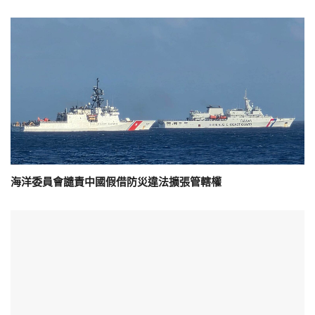
海洋委員會譴責中國假借防災違法擴張管轄權