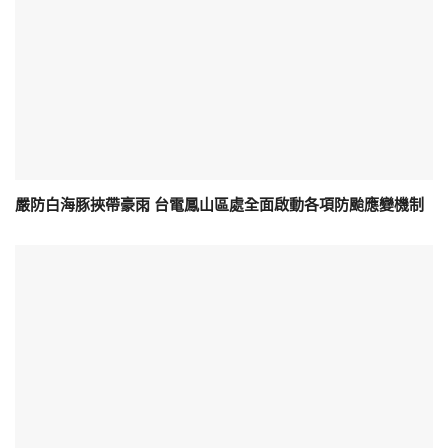
嚴防白海豚挾帶豪雨 台電鳳山區處全面啟動各項防颱應變機制