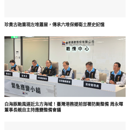
珍貴古砲重現左堆蕭屋，傳承六堆保鄉衛土歷史記憶
白海豚颱風逼近北方海域！臺灣港務提前部署防颱整備 周永暉
董事長親自主持應變整備會議