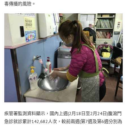
毒傳播的風險。
疾管署監測資料顯示，國內上週(2月18日至2月24日)腹瀉門
急診就診累計142,682人次，較前兩週(第7週及第6週分別為