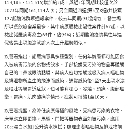
114,185、121,315)增加約2成，與近5年同期比較僅次於
2023年同期161,114人次；另全國近四週(第5至8週)共接獲
127起腹瀉群聚通報案件，較去年同期(93起)增加，發生場
所以餐飲旅宿業最多，其中病原體檢出陽性案件計67起，以
檢出諾羅病毒為主(63件，佔94%)；近期腹瀉疫情與往年連
假後易出現腹瀉就診人次上升趨勢類似。
疾管署指出，諾羅病毒具多種型別，任何年齡層都可能因食
入被病毒污染的食物或飲水、手部接觸受污染的物品再碰觸
自己的口鼻或眼睛黏膜、與病人密切接觸或吸入病人嘔吐物
及排泄物所產生的飛沫而感染。通常感染後1至3天出現水瀉
及嘔吐等腸胃道症狀，也可能有噁心、發燒、頭痛、腹部痙
攣、胃痛、肌肉酸痛等情形，症狀可持續1至10天。
疾管署提醒，為降低病原傳播的風險，受病患污染的衣物、
床單應立即更換，馬桶、門把等器物表面如被污染，應用
20cc漂白水加1公升清水擦拭；處理患者嘔吐物及排泄物前