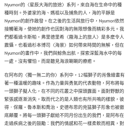
Nyumori的〈星辰大海的旅途〉系列，來自海在生命中的種
種時刻。外婆家的海、媽祖以及捕魚的人，海的平靜是
Nyumori的創作啟發。在之後的生活與旅行中，Nyumori依然
接觸著海，使她的創作也因對海的無限想像而精彩多元。我
們都看過卡斯帕・弗里德里希〈霧海上的旅人〉是多麽令人
震懾，也看過杉本博司〈海景〉如何帶來時間的無解，但在
Nyumori的畫作中，我們與鯨魚出航，探索深藍海水中的每
一處，沒有懼怕，而是聽見海浪唰唰的療癒。
在阿布的〈獨一無二的你〉系列中，12幅獅子的肖像繪畫有
著一種溫暖的趣味。作為力量與勇氣的代表動物，阿布將每
一頭獅子擬人化，在不同的花叢之中探頭露面。面對野獸的
緊張感逐漸消失，取而代之的是人類也有所共鳴的樣貌，彼
得．保羅・魯本斯和喬治・史德布思的兇猛獅子形象也被徹
底顛覆。將每一頭獅子獻給不同月份出生的我們，是阿布在
走過疾病之後的鼓勵：我們的情感和花一樣柔軟而相異，對