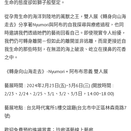
生命的態度卻如獅子般堅定。
從孕育生命的海洋到陸地的萬獸之王，雙人展《轉身向山海
走去》分享著Nyumori與阿布的自我探尋與療癒過程，也同
時邀請我們透過她們的藝術回看自己。即使現實令人紛擾，
我們仍可轉身離開－但如此的離開並非逃離，而是更接近自
我生命的那些時刻，在無涯的海上破浪、屹立在撲鼻的花香
之中。
《轉身向山海走去》-Nyumori × 阿布布思義 雙人展
藝展時間 : 2024年2月23日(五)~3月6日(三) (開放時間 :
2/23、2/24、2/25、3/1、3/2、3/3日，14:00~18:00)
藝展地點 : 台北時代寓所1樓交誼廳(台北市中正區林森南路7
號)
歡迎免費預約進場賞畫；玲廊滿藝線上藝廊