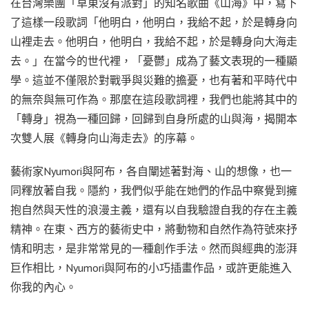
在台灣樂團「草東沒有派對」的知名歌曲《山海》中，寫下
了這樣一段歌詞「他明白，他明白，我給不起，於是轉身向
山裡走去。他明白，他明白，我給不起，於是轉身向大海走
去。」在當今的世代裡，「憂鬱」成為了藝文表現的一種顯
學。這並不僅限於對戰爭與災難的擔憂，也有著和平時代中
的無奈與無可作為。那麼在這段歌詞裡，我們也能將其中的
「轉身」視為一種回歸，回歸到自身所處的山與海，揭開本
次雙人展《轉身向山海走去》的序幕。
藝術家Nyumori與阿布，各自闡述著對海、山的想像，也一
同釋放著自我。隱約，我們似乎能在她們的作品中察覺到擁
抱自然與天性的浪漫主義，還有以自我驗證自我的存在主義
精神。在東、西方的藝術史中，將動物和自然作為符號來抒
情和明志，是非常常見的一種創作手法。然而與經典的澎湃
巨作相比，Nyumori與阿布的小巧插畫作品，或許更能進入
你我的內心。