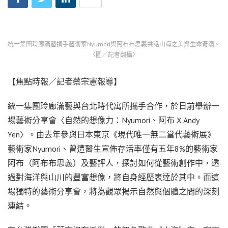
統一集團玲廊滿藝攜手藝術家Nyumori與阿布布思義共話山海之美與生命奇蹟。
〈圖／記者翻攝〉
【焦點時報／記者蔡宗憲報導】
統一集團玲廊滿藝與台北時代寓所攜手合作，於日前舉辦一
場藝術分享會〈自然的想像力：Nyumori、阿布 X Andy
Yen〉。由去年參與日本東京《現代唯一無二當代藝術展》
藝術家Nyumori、曾遭醫生宣佈存活率僅有五年8%的藝術家
阿布（阿布布思義）及藝評人，探討如何從藝術創作中，透
過對海洋與山川的豐富想像，將自身經歷表達於其中。而這
場獨特的藝術分享會，將為觀眾揭示自然與個體之間的深刻
連結。