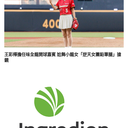
王彩樺擔任味全龍開球嘉賓 尬舞小龍女「逆天女團鉛筆腿」搶
鏡