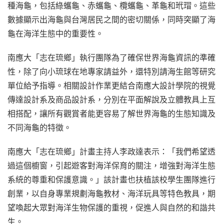
種海龜，包括綠蠵龜、赤蠵龜、欖蠵龜、革龜和玳瑁。這些
數據顯示出海龜與台灣居民之間的密切關係，同時突顯了海
龜在海洋生態中的重要性。
南應大「志在琉鄉」執行團隊為了確保世界海龜資訊的準確
性，除了向小琉球在地專家請益外，還特別請海生館等研究
單位給予指導。相關設計作業更結合南應大設計學院的視覺
傳達設計系及商品設計系，分別在平面解說及立體教具上互
相搭配，讓所有觀賞者能更容易了解世界海龜的生態知識及
不同海龜的特徵。
南應大「志在琉鄉」計畫主持人李政達表示：「我們希望透
過這個櫥窗，引起遊客對海洋保育的關注，增強對海洋生態
系統的尊重和保護意識。」該計畫也扶植該校學生團隊進行
創業，以自身專業規劃海龜教材、海洋玩具等特色教具，期
望喚起大眾對海洋生物保護的重視，促進人與自然的和諧共
生。