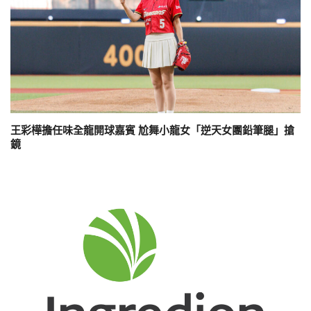
王彩樺擔任味全龍開球嘉賓 尬舞小龍女「逆天女團鉛筆腿」搶
鏡