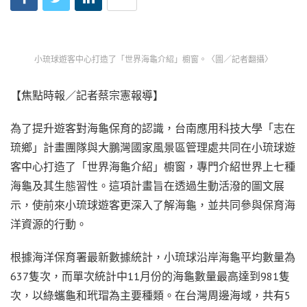
小琉球遊客中心打造了「世界海龜介紹」櫥窗。〈圖／記者翻攝〉
【焦點時報／記者蔡宗憲報導】
為了提升遊客對海龜保育的認識，台南應用科技大學「志在
琉鄉」計畫團隊與大鵬灣國家風景區管理處共同在小琉球遊
客中心打造了「世界海龜介紹」櫥窗，專門介紹世界上七種
海龜及其生態習性。這項計畫旨在透過生動活潑的圖文展
示，使前來小琉球遊客更深入了解海龜，並共同參與保育海
洋資源的行動。
根據海洋保育署最新數據統計，小琉球沿岸海龜平均數量為
637隻次，而單次統計中11月份的海龜數量最高達到981隻
次，以綠蠵龜和玳瑁為主要種類。在台灣周邊海域，共有5