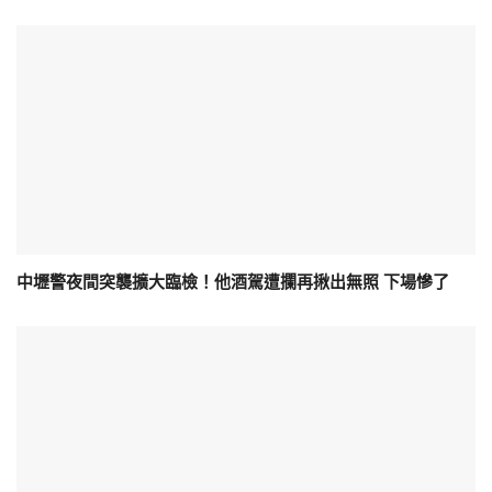
中壢警夜間突襲擴大臨檢！他酒駕遭攔再揪出無照 下場慘了