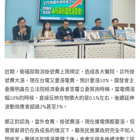
近期，衛福部取消掛號費上限規定，造成各大醫院、診所掛
號費大漲，現在台電又要漲電費，預計要漲10%。國發會主
委龔明鑫在立法院經濟委員會答覆立委質詢時稱，當電價漲
幅10%的時候，直接反映在物價大約是0.1%左右，後續延伸
波動效應會超過2%甚至3%。
鄭正鈐認為，當外食費、掛號費漲，現在連電價都要漲，但
實質薪資仍在負成長的情況下，顯見民進黨政府完全不知人
間疾苦，難道不知道漲電價之後，會產生很多後續波動？這