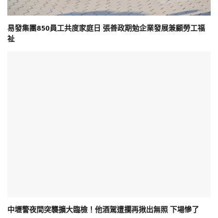
易發集團850員工共度家庭日 張善政期勉企業發展兼顧勞工福
祉
中壢警夜間突襲擴大臨檢！他酒駕遭攔再揪出無照 下場慘了