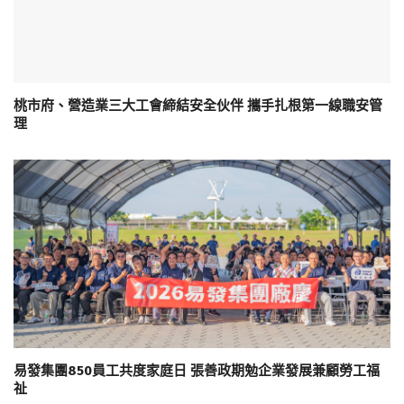
桃市府、營造業三大工會締結安全伙伴 攜手扎根第一線職安管
理
易發集團850員工共度家庭日 張善政期勉企業發展兼顧勞工福
祉