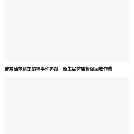
苦茶油苯駢芘超標事件追蹤 衛生局持續督促回收作業