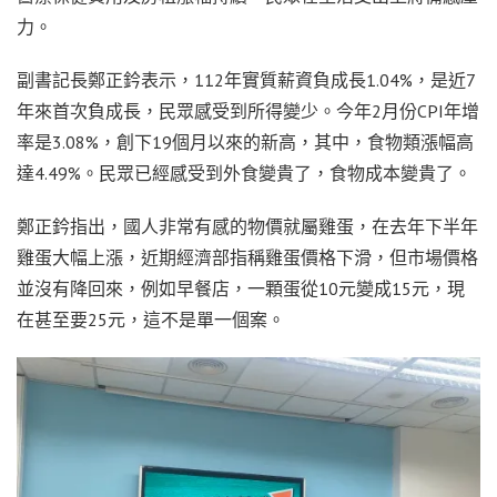
力。
副書記長鄭正鈐表示，112年實質薪資負成長1.04%，是近7
年來首次負成長，民眾感受到所得變少。今年2月份CPI年增
率是3.08%，創下19個月以來的新高，其中，食物類漲幅高
達4.49%。民眾已經感受到外食變貴了，食物成本變貴了。
鄭正鈐指出，國人非常有感的物價就屬雞蛋，在去年下半年
雞蛋大幅上漲，近期經濟部指稱雞蛋價格下滑，但市場價格
並沒有降回來，例如早餐店，一顆蛋從10元變成15元，現
在甚至要25元，這不是單一個案。