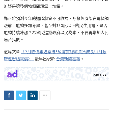
無疑是讓整個物價問題雪上加霜。
鄭正鈐預測今年的通膨將會不可收拾，呼籲經濟部在電價調
漲前，能夠多加考慮，甚至對330度以下的民生用電，是否
能夠持續凍漲？希望民進黨政府以民為本，不要再增加人民
痛苦指數。
這篇文章
「2月物價年增率破3% 實質總薪資負成長! 4月政
府還想漲電價?」
最早出現於
台灣新聞雲報
。