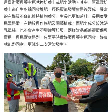
月舉辦廢農藥空瓶兌換培養土或肥皂活動。其中，阿罩霧培
養土來自生廚餘回收堆肥，經過厭氧發酵腐熟後製成，豐富
的有機質不僅能維持植物養分，生長也更加茁壯，長期廣受
民眾熱愛，有助於農作施肥及園藝植栽；而肥皂成分較沐浴
乳單純，也不會產生塑膠罐等垃圾，兩樣贈品都兼顧環保與
實用，農民響應熱烈，只要平時做好廢農藥空瓶回收，好康
就能帶回家，更減少二次污染發生。