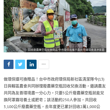
回收廢農藥空瓶兌換贈品 中市環保局攜手農民守護環境清淨家園
做環保還可換贈品！台中市政府環保局新社區清潔隊今(13)
日與轄區農會共同辦理廢農藥空瓶回收兌換活動，邀請農友
共同為友善環境盡一分心力，只要5公斤廢農藥空瓶就能兌
換阿罩霧培養土或肥皂；該活動約250人參加，共回收
3,100公斤廢農藥空瓶，去年度更已累計回收2萬1,000公