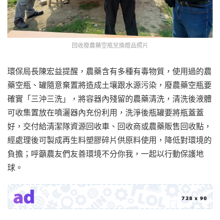
回收廢農藥空瓶兌換贈品照片
環保局長陳宏益提醒，農藥含有多種有毒物質，使用過的農
藥空瓶、罐隨意棄置將造成土壤跟水源污染，廢農藥空瓶要
確實「三沖三洗」，將容器內殘留的農藥清洗，清洗後液體
可收集置放在噴灑器內充份利用，洗淨後瓶罐要將瓶蓋蓋
好，交付給清潔隊資源回收車、回收商或農藥販售回收點，
經處理後可製成再生料塑膠碎片供原料使用，降低對環境的
負擔；呼籲農友們友善環境不分你我，一起以行動保護地
球。