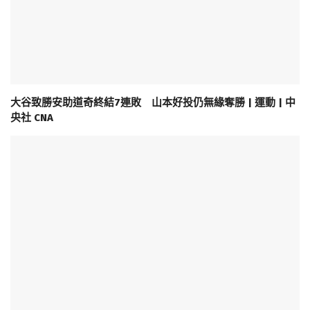
大谷致勝安助道奇終結7連敗 山本好投仍無緣奪勝 | 運動 | 中
央社 CNA