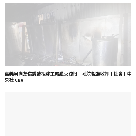
嘉義男向友借錢遭拒涉工廠縱火洩恨 地院裁准收押 | 社會 | 中
央社 CNA