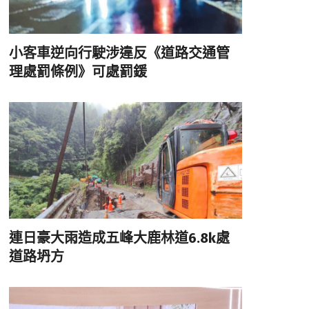
小客車逆向行駛涉違反《道路交通管
理處罰條例》可處罰鍰
連日豪大雨造成五峰大鹿林道6.8k處
道路坍方