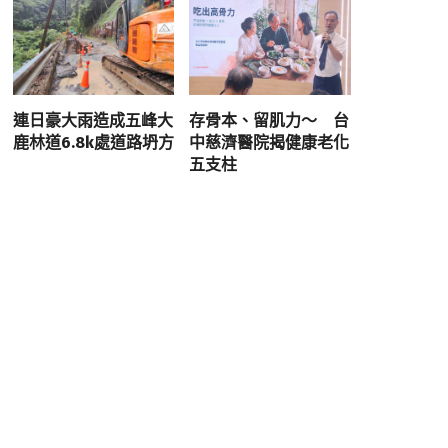
連日豪大雨造成五峰大
存骨本、留肌力～ 台
鹿林道6.8k處道路坍方
中慈濟醫院揭健康老化
五支柱