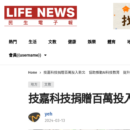
熱門
生活
文教
健康
娛樂
體育
會員({username})
Home
技嘉科技捐贈百萬投入新北 協助推動AI科技教育 提
地方
文教
技嘉科技捐贈百萬投入
yeh
2024-03-13