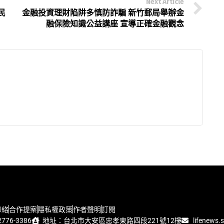
Next Article
民
金融投資理財陷阱多慎防詐騙 新竹郵局舉辦金
融保險知識公益講座 宣導正確金融觀念
聯絡
合作提案
隱私權政策
作者聲明
訂閱
776-3386
地址：台北市大安區忠孝東路四段221號12樓
lifenews.