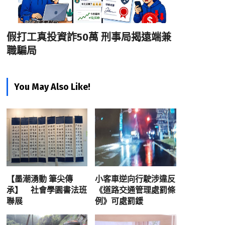
假打工真投資詐50萬 刑事局揭遠端兼
職騙局
You May Also Like!
【墨潮湧動 筆尖傳
小客車逆向行駛涉違反
承】 社會學園書法班
《道路交通管理處罰條
聯展
例》可處罰鍰