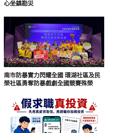
心坐鎮勘災
南市防暴實力閃耀全國 環湖社區及民
榮社區勇奪防暴戲劇全國競賽殊榮