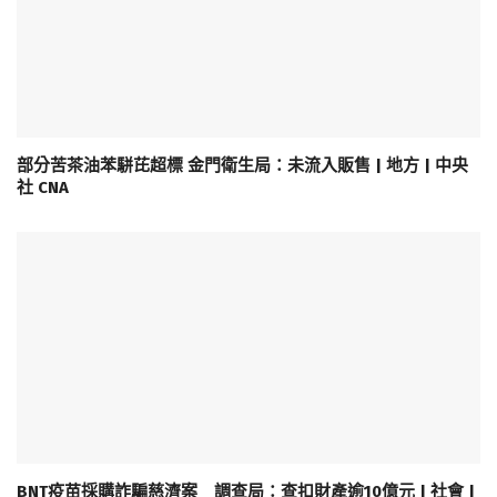
部分苦茶油苯駢芘超標 金門衛生局：未流入販售 | 地方 | 中央
社 CNA
BNT疫苗採購詐騙慈濟案 調查局：查扣財產逾10億元 | 社會 |