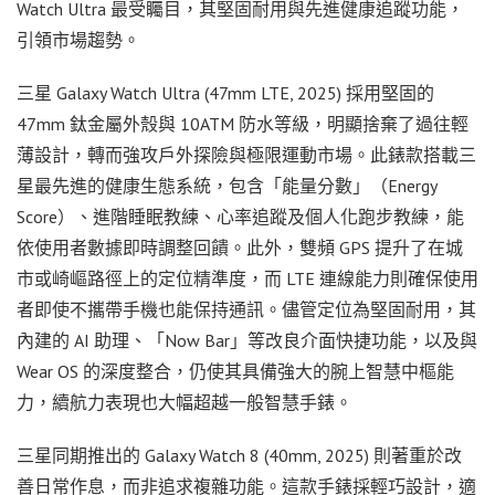
Watch Ultra 最受矚目，其堅固耐用與先進健康追蹤功能，
引領市場趨勢。
三星 Galaxy Watch Ultra (47mm LTE, 2025) 採用堅固的
47mm 鈦金屬外殼與 10ATM 防水等級，明顯捨棄了過往輕
薄設計，轉而強攻戶外探險與極限運動市場。此錶款搭載三
星最先進的健康生態系統，包含「能量分數」（Energy
Score）、進階睡眠教練、心率追蹤及個人化跑步教練，能
依使用者數據即時調整回饋。此外，雙頻 GPS 提升了在城
市或崎嶇路徑上的定位精準度，而 LTE 連線能力則確保使用
者即使不攜帶手機也能保持通訊。儘管定位為堅固耐用，其
內建的 AI 助理、「Now Bar」等改良介面快捷功能，以及與
Wear OS 的深度整合，仍使其具備強大的腕上智慧中樞能
力，續航力表現也大幅超越一般智慧手錶。
三星同期推出的 Galaxy Watch 8 (40mm, 2025) 則著重於改
善日常作息，而非追求複雜功能。這款手錶採輕巧設計，適