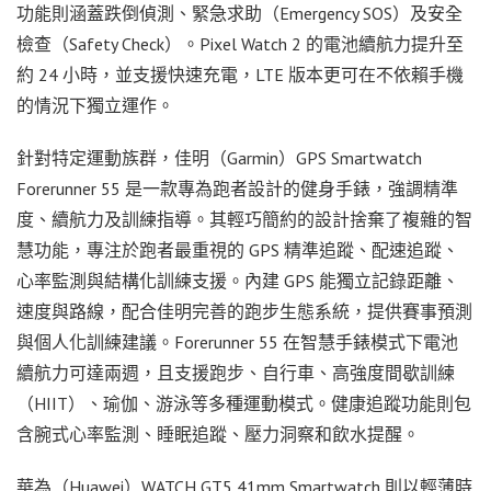
功能則涵蓋跌倒偵測、緊急求助（Emergency SOS）及安全
檢查（Safety Check）。Pixel Watch 2 的電池續航力提升至
約 24 小時，並支援快速充電，LTE 版本更可在不依賴手機
的情況下獨立運作。
針對特定運動族群，佳明（Garmin）GPS Smartwatch
Forerunner 55 是一款專為跑者設計的健身手錶，強調精準
度、續航力及訓練指導。其輕巧簡約的設計捨棄了複雜的智
慧功能，專注於跑者最重視的 GPS 精準追蹤、配速追蹤、
心率監測與結構化訓練支援。內建 GPS 能獨立記錄距離、
速度與路線，配合佳明完善的跑步生態系統，提供賽事預測
與個人化訓練建議。Forerunner 55 在智慧手錶模式下電池
續航力可達兩週，且支援跑步、自行車、高強度間歇訓練
（HIIT）、瑜伽、游泳等多種運動模式。健康追蹤功能則包
含腕式心率監測、睡眠追蹤、壓力洞察和飲水提醒。
華為（Huawei）WATCH GT5 41mm Smartwatch 則以輕薄時