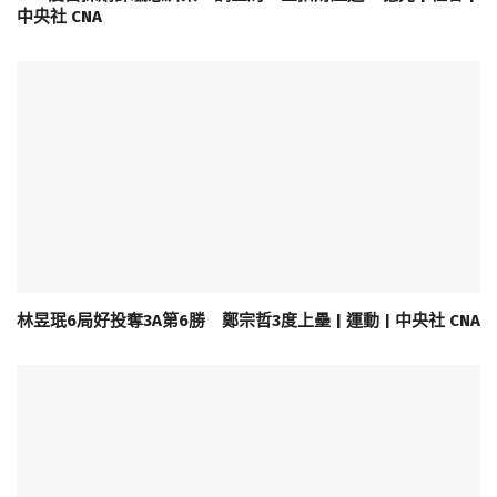
中央社 CNA
林昱珉6局好投奪3A第6勝 鄭宗哲3度上壘 | 運動 | 中央社 CNA