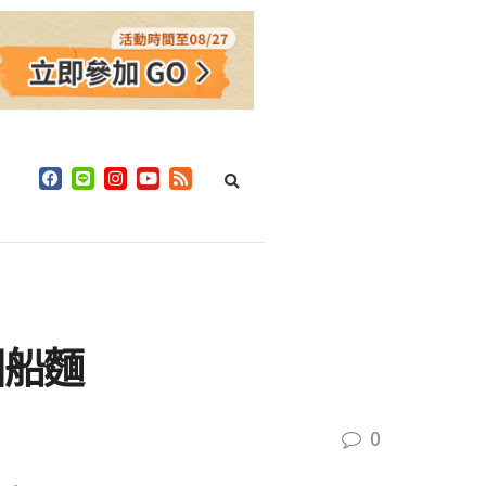
國船麵
0