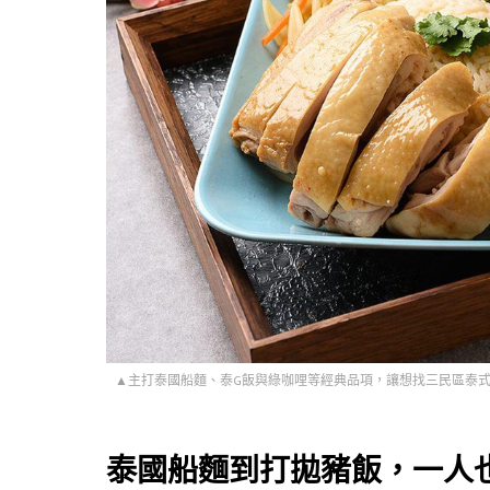
▲主打泰國船麵、泰G飯與綠咖哩等經典品項，讓想找三民區泰式料理的消費
泰國船麵到打拋豬飯，一人