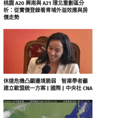
桃園 A20 興南與 A21 環北重劃區分
析：從實價登錄看青埔外溢效應與房
價走勢
休達危機凸顯邊境脆弱 智庫學者籲
建立歐盟統一方案 | 國際 | 中央社 CNA