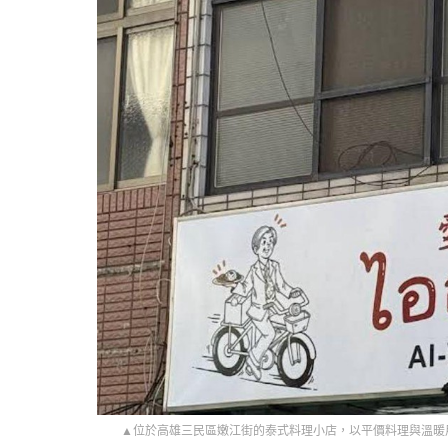
▲位於高雄三民區嫩江街的泰式料理小店，以平價料理與溫暖用餐氛圍，