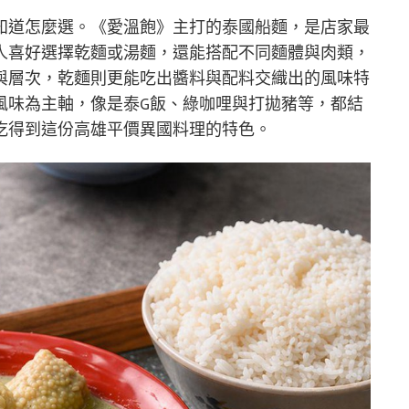
知道怎麼選。《愛溫飽》主打的泰國船麵，是店家最
人喜好選擇乾麵或湯麵，還能搭配不同麵體與肉類，
與層次，乾麵則更能吃出醬料與配料交織出的風味特
風味為主軸，像是泰G飯、綠咖哩與打拋豬等，都結
吃得到這份高雄平價異國料理的特色。