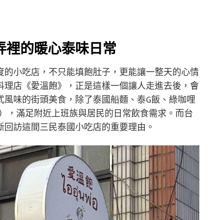
弄裡的暖心泰味日常
度的小吃店，不只能填飽肚子，更能讓一整天的心情
料理店《愛溫飽》，正是這樣一個讓人走進去後，會
式風味的街頭美食，除了泰國船麵、泰G飯、綠咖哩
 70），滿足附近上班族與居民的日常飲食需求。而台
斷回訪這間三民泰國小吃店的重要理由。