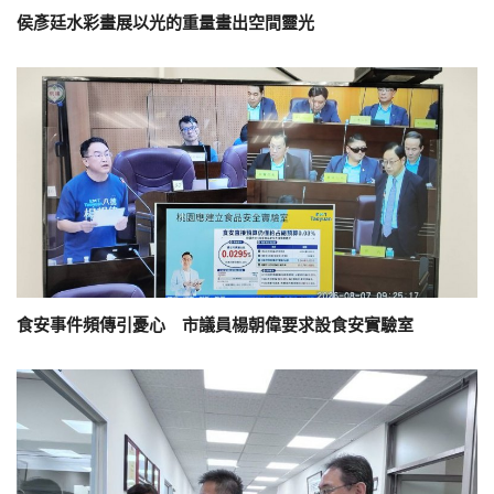
侯彥廷水彩畫展以光的重量畫出空間靈光
食安事件頻傳引憂心 市議員楊朝偉要求設食安實驗室