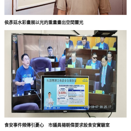
侯彥廷水彩畫展以光的重量畫出空間靈光
食安事件頻傳引憂心 市議員楊朝偉要求設食安實驗室