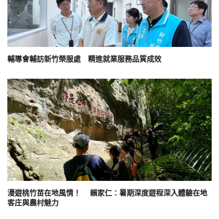
輔導會輔訪新竹榮服處 精進就業服務品質成效
漫遊桃竹苗在地風情！ 賴家仁：暑期深度遊程深入體驗在地
客庄與農村魅力