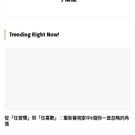
Trending Right Now!
從「住習慣」到「住喜歡」：重新審視家中5個你一直忽略的角
落