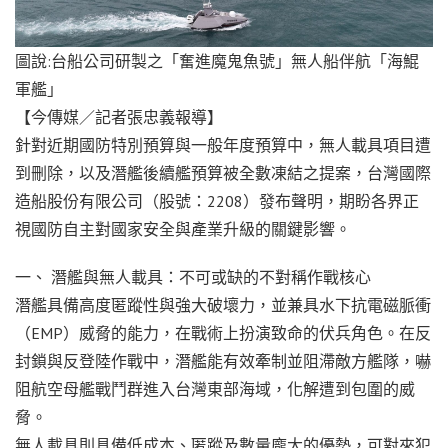
圖說:台船公司研製之「奮進魔鬼魚號」無人船伴航「海鯤
軍艦」
【今傳媒／記者張忠義報導】
針對近期國防特別預算與一般年度預算中，無人載具項目遭
到刪除，以及潛艦後續艦預算被全數凍結之提案，台灣國際
造船股份有限公司（股號：2208）發布聲明，期盼各界正
視國防自主對國家安全與產業升級的關鍵影響。
一、 潛艦與無人載具：不可或缺的不對稱作戰核心
潛艦具備高度匿蹤性與強大破壞力，並兼具水下抗電磁脈衝
（EMP）威脅的能力，在戰術上扮演致命的伏兵角色。在反
封鎖與反登陸作戰中，潛艦能有效牽制並阻滯敵方艦隊，嚇
阻航空母艦戰鬥群進入台灣東部海域，化解遭到包圍的威
脅。
無人載具則具備低成本、匿蹤及數量龐大的優勢，可對來犯