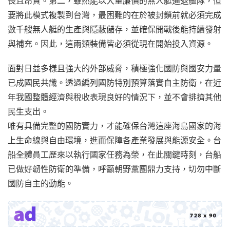
長且昂貴。第二，雖然能以大量廉價的無人艇逼退艦隊，但
要將此模式複製到台灣，最困難的在於被封鎖前就必須完成
數千艘無人艇的生產與隱蔽儲存，並確保開戰後能持續發射
與補充。因此，這兩類裝備皆必須從現在開始投入資源。
面對日益多樣且強大的外部威脅，積極強化國防與國安力量
已成國民共識。透過編列國防特別預算落實自主防衛，在近
年我國整體經濟與稅收表現良好的情況下，並不會排擠其他
民生支出。
唯有具備完整的國防實力，才能確保台灣這座海島國家的海
上生命線與自由環境，進而保障各產業發展與能源安全。台
船全體員工歷來以執行國家任務為榮，在此關鍵時刻，台船
已做好韌性防衛的準備，呼籲朝野黨團鼎力支持，切勿中斷
國防自主的動能。