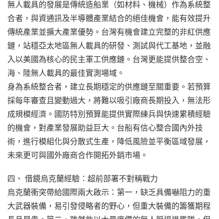
無人載具的發展是傳統造船業（如材料、機械）作為系統整
合者，與資通訊及半導體產業結合的絕佳機會，能有效提升
傳統產業並擴大產業優勢。台灣有機會建立完整的非紅供應
鏈，站穩亞太地區無人載具的研發、測試與代工基地，並融
入以美國為核心的民主軍工供應鏈。台灣更能提供整合空、
海、陸無人載具的最佳實測場域。
身為系統整合者，建立長期穩定的供應鏈至關重要。若預算
採每年審查且變動過大，將難以吸引廠商長期投入，無法形
成規模經濟。國防特別預算能提供實際練兵與快速累積經驗
的機會，對產業發展助益巨大。台船有信心整合國內外技
術，進行模組化與分散式生產，降低風險並平衡區域發展，
未來更可與國外廠商合作開拓外銷市場。
四、 借鏡烏克蘭經驗：超前部署不對稱戰力
烏克蘭衝突帶給國際兩大啟示：第一，缺乏具備嚇阻力的重
大武器裝備，易引發侵略者的野心，但重大裝備的籌獲期程