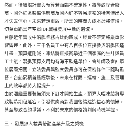
然而，後續艦計畫與預算若面臨不確定性，將導致配合廠
商、國外紅區裝備供應商及國內好不容易培養的稀有傑出人
才失去信心。未來若想重啟，所需的時間與成本恐將倍增，
切莫重蹈當年空軍IDF戰機發展中斷的遺憾。
台船近年營收中潛艦業務占比約四成，經費不確定將嚴重影
響營運。此外，三千名員工中有八百多位直接參與潛艦國造
計畫，預算遭刪減、凍結將直接衝擊近千個家庭的生計與員
工士氣。潛艦預算支用均有海軍監造單位、會計師及審計單
位層層把關，立法委員與監察委員亦可在保密條件下隨時監
督。台船累積首艦經驗後，未來在採購、運輸、施工及管理
上的效率都將大幅提升。
由於潛艦重要裝備須先下訂才開始生產，預算大幅凍結將導
致製造期程延宕，引發供應商對我國後續建造信心的懷疑，
甚至導致合約爭議，不利於未來的價格談判與時機掌握。
三、 發展無人載具帶動產業升級之契機