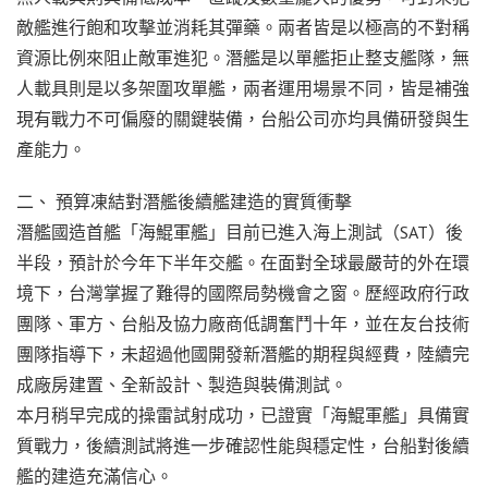
敵艦進行飽和攻擊並消耗其彈藥。兩者皆是以極高的不對稱
資源比例來阻止敵軍進犯。潛艦是以單艦拒止整支艦隊，無
人載具則是以多架圍攻單艦，兩者運用場景不同，皆是補強
現有戰力不可偏廢的關鍵裝備，台船公司亦均具備研發與生
產能力。
二、 預算凍結對潛艦後續艦建造的實質衝擊
潛艦國造首艦「海鯤軍艦」目前已進入海上測試（SAT）後
半段，預計於今年下半年交艦。在面對全球最嚴苛的外在環
境下，台灣掌握了難得的國際局勢機會之窗。歷經政府行政
團隊、軍方、台船及協力廠商低調奮鬥十年，並在友台技術
團隊指導下，未超過他國開發新潛艦的期程與經費，陸續完
成廠房建置、全新設計、製造與裝備測試。
本月稍早完成的操雷試射成功，已證實「海鯤軍艦」具備實
質戰力，後續測試將進一步確認性能與穩定性，台船對後續
艦的建造充滿信心。