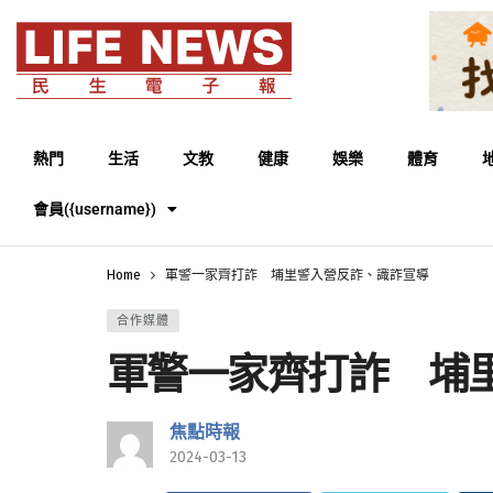
熱門
生活
文教
健康
娛樂
體育
會員({username})
Home
軍警一家齊打詐 埔里警入營反詐、識詐宣導
合作媒體
軍警一家齊打詐 埔
焦點時報
2024-03-13