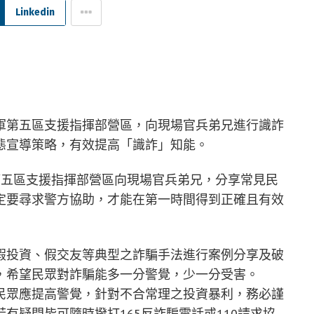
Linkedin
軍第五區支援指揮部營區，向現場官兵弟兄進行識詐
態宣導策略，有效提高「識詐」知能。
第五區支援指揮部營區向現場官兵弟兄，分享常見民
定要尋求警方協助，才能在第一時間得到正確且有效
假投資、假交友等典型之詐騙手法進行案例分享及破
，希望民眾對詐騙能多一分警覺，少一分受害。
民眾應提高警覺，針對不合常理之投資暴利，務必謹
有疑問皆可隨時撥打165反詐騙電話或110請求協