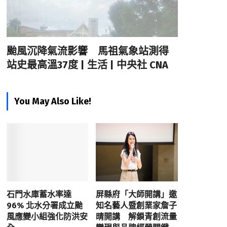
颱風沉降氣流影響 馬祖氣象站測得
站史最高溫37度 | 生活 | 中央社 CNA
You May Also Like!
石門水庫蓄水率達
屏縣府「大師開講」邀
96% 北水分署成立颱
知名藝人暨創業家詹子
風應變小組強化防洪安
晴開講 解鎖青創流量