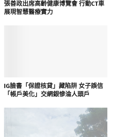
張善政出席高齡健康博覽會 行動CT車
展現智慧醫療實力
IG臉書「保證核貸」藏陷阱 女子誤信
「帳戶美化」交網銀慘淪人頭戶