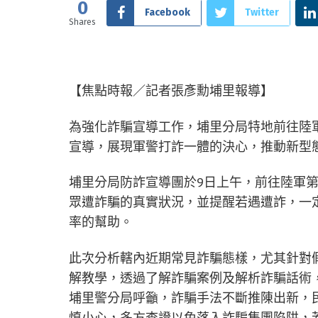
0
Facebook
Twitter
Shares
【焦點時報／記者張彥勳埔里報導】
為強化詐騙宣導工作，埔里分局特地前往陸
宣導，展現軍警打詐一體的決心，推動新型
埔里分局防詐宣導團於9日上午，前往陸軍
眾遭詐騙的真實狀況，並提醒若遇遭詐，一
率的幫助。
此次分析轄內近期常見詐騙態樣，尤其針對
解教學，透過了解詐騙案例及解析詐騙話術
埔里警分局呼籲，詐騙手法不斷推陳出新，
慎小心，多方查證以免落入詐騙集團陷阱，若