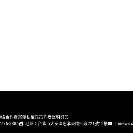
聯絡
合作提案
隱私權政策
作者聲明
訂閱
776-3386
地址：台北市大安區忠孝東路四段221號12樓
lifenews.