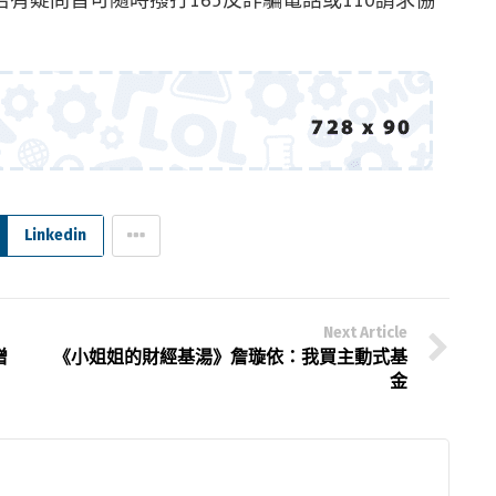
Linkedin
Next Article
增
《小姐姐的財經基湯》詹璇依：我買主動式基
金