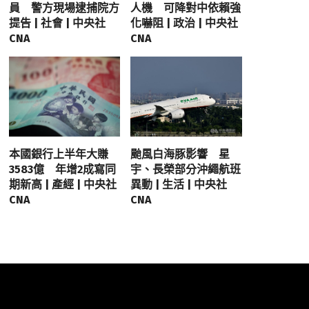
員 警方現場逮捕院方
人機 可降對中依賴強
提告 | 社會 | 中央社
化嚇阻 | 政治 | 中央社
CNA
CNA
本國銀行上半年大賺
颱風白海豚影響 星
3583億 年增2成寫同
宇、長榮部分沖繩航班
期新高 | 產經 | 中央社
異動 | 生活 | 中央社
CNA
CNA