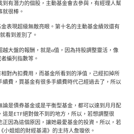
找到有潛力的個股，主動基金會去參與，有經理人幫
事就很棒。
基金表現超級無敵亮眼。第十名的主動基金績效還有
這就看到差別了。
超越大盤的報酬，就是α值，因為持股調整靈活，像
或者編列指數等。
有相對內扣費用，而基金所看到的淨值，己經扣掉所
手續費，買基金有很多手續費時代己經過去了，所以
無論是債券基金或是平衡型基金，都可以達到月月配
這是ETF絕對做不到的地方，所以，若想調整很
也正因為這個原因，讓她最愛基金的投資。所以，若
，《小姐姐的財經基湯》的主持人詹璇依。