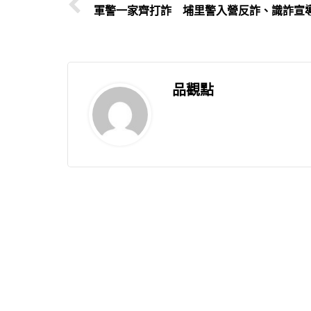
軍警一家齊打詐 埔里警入營反詐、識詐宣
品觀點