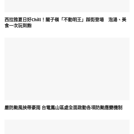
西拉雅夏日好Chill！關子嶺「不動明王」踩街登場 泡湯、美
食一次玩到飽
嚴防颱風挾帶豪雨 台電鳳山區處全面啟動各項防颱應變機制