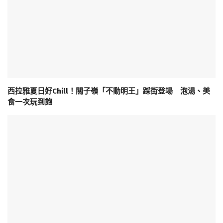
西拉雅夏日好Chill！關子嶺「不動明王」踩街登場 泡湯、美
食一次玩到飽