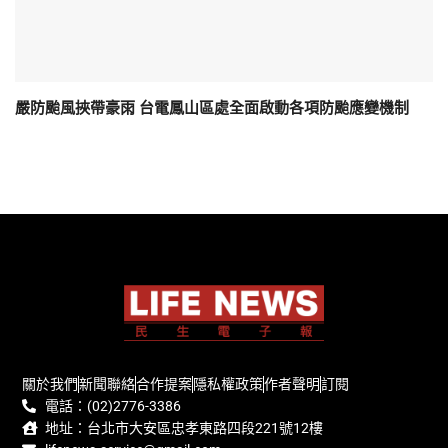
嚴防颱風挾帶豪雨 台電鳳山區處全面啟動各項防颱應變機制
關於我們
新聞聯絡
合作提案
隱私權政策
作者聲明
訂閱
電話：(02)2776-3386
地址：台北市大安區忠孝東路四段221號12樓