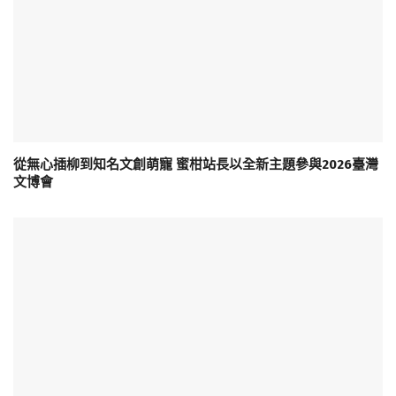
從無心插柳到知名文創萌寵 蜜柑站長以全新主題參與2026臺灣
文博會