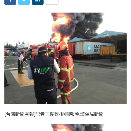
[台灣新聞雲報]記者王俊欽/桃園報導.環保局新聞