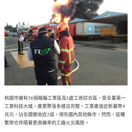
桃園市擁有36個報編工業區及5處工商綜合區，是全臺第一
工業科技大城，產業聚落多樣且完整，工業產值近新臺幣4
兆元，佔全國營收近2成，領先國內其他縣市。然而，這種
繁榮也伴隨著更高機率的工廠火災風險。