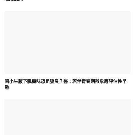
國小生腋下飄異味恐是狐臭？醫：若伴青春期徵象應評估性早
熟