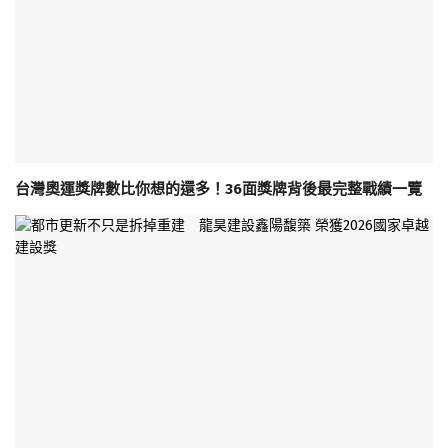
台灣奧運獎牌數比你想的還多！36面獎牌背後最完整戰績一覽