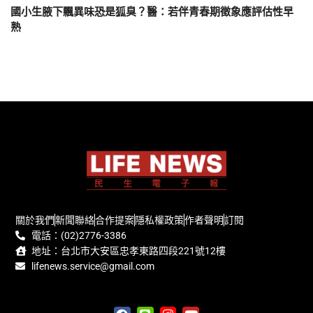
國小生腋下飄異味恐是狐臭？醫：若伴青春期徵象應評估性早
熟
關於我們
新聞聯絡
合作提案
隱私權政策
作者聲明
訂閱
電話：(02)2776-3386
地址：台北市大安區忠孝東路四段221號12樓
lifenews.service@gmail.com