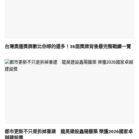
台灣奧運獎牌數比你想的還多！36面獎牌背後最完整戰績一覽
都市更新不只是拆掉重建 龍昊建設鑫陽馥築 榮獲2026國家卓
越建設獎