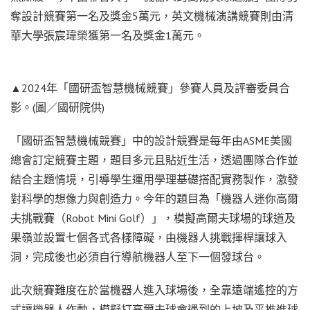
奪設計競賽第一名及獎金5萬元，英文機械演講競賽則由清
華大學張宸瑋榮獲第一名及獎金1萬元。
▲2024年「國研盃智慧機械競賽」參賽人員及評審委員合
影。(圖／國研院供)
「國研盃智慧機械競賽」中的設計競賽是每年由ASME美國
總會訂定競賽主題，題目多元且貼近生活，透過團隊合作並
結合主題情境，引導學生運用學理基礎搭配實務製作，激發
對科學的想像力與創造力。今年的題目為「機器人迷你高爾
夫挑戰賽（Robot Mini Golf）」，模擬高爾夫球場的球道及
果嶺並設置七個各式各樣障礙，由機器人挑戰揮桿讓球入
洞，完成後也必須自行導航機器人至下一個發球台。
此次競賽難度在於當機器人進入球場後，全靠遠端遙控的方
式讓機器人作動，模擬打高爾夫球會遇到的上坡及平推進球