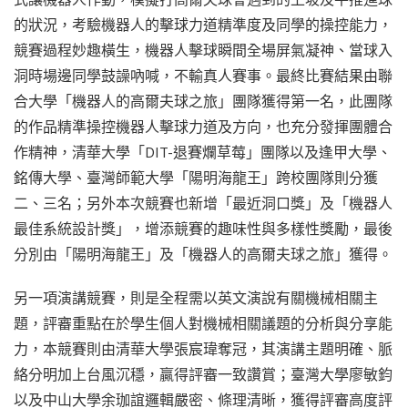
的狀況，考驗機器人的擊球力道精準度及同學的操控能力，
競賽過程妙趣橫生，機器人擊球瞬間全場屏氣凝神、當球入
洞時場邊同學鼓譟吶喊，不輸真人賽事。最終比賽結果由聯
合大學「機器人的高爾夫球之旅」團隊獲得第一名，此團隊
的作品精準操控機器人擊球力道及方向，也充分發揮團體合
作精神，清華大學「DIT-退賽爛草莓」團隊以及逢甲大學、
銘傳大學、臺灣師範大學「陽明海龍王」跨校團隊則分獲
二、三名；另外本次競賽也新增「最近洞口獎」及「機器人
最佳系統設計獎」，增添競賽的趣味性與多樣性獎勵，最後
分別由「陽明海龍王」及「機器人的高爾夫球之旅」獲得。
另一項演講競賽，則是全程需以英文演說有關機械相關主
題，評審重點在於學生個人對機械相關議題的分析與分享能
力，本競賽則由清華大學張宸瑋奪冠，其演講主題明確、脈
絡分明加上台風沉穩，贏得評審一致讚賞；臺灣大學廖敏鈞
以及中山大學余珈誼邏輯嚴密、條理清晰，獲得評審高度評