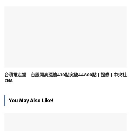
台積電走揚 台股開高漲逾430點突破44800點 | 證券 | 中央社
CNA
You May Also Like!