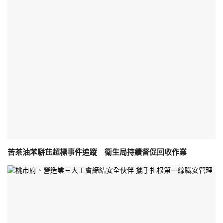
苦茶油苯駢芘超標事件追蹤 衛生局持續督促回收作業