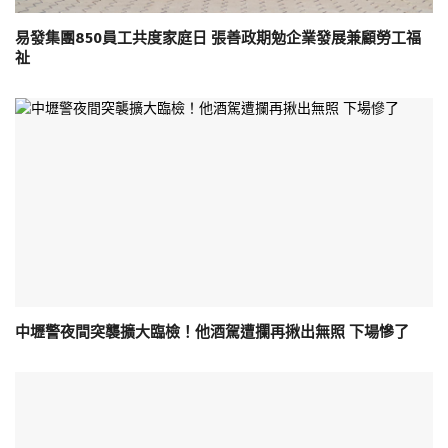
易發集團850員工共度家庭日 張善政期勉企業發展兼顧勞工福
祉
中壢警夜間突襲擴大臨檢！他酒駕遭攔再揪出無照 下場慘了