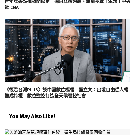
青年壯遊點推夜間限定 探東亞摺翅蝠、諸羅樹蛙 | 生活 | 中央
社 CNA
《筱君台灣PLUS》談中國數位極權 董立文：出境自由從人權
變成特權 數位監控打造全天候管控社會
You May Also Like!