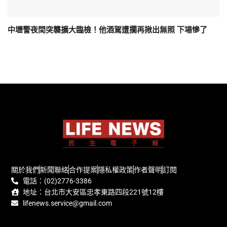
中壢警夜間突襲擴大臨檢！他酒駕遭攔再揪出無照 下場慘了
關於我們
新聞聯絡
合作提案
隱私權政策
作者聲明
訂閱
電話：(02)2776-3386
地址：台北市大安區忠孝東路四段221號12樓
lifenews.service@gmail.com