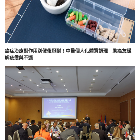
癌症治療副作用別傻傻忍耐！中醫個人化體質調理 助癌友緩
解疲憊與不適