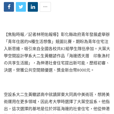
【焦點時報／記者林明佑報導】彰化縣政府青年發展處舉辦
「青年住居的N種生活想像」競圖比賽，期盼為青年住宅注
入新思維，吸引來自全國各校共82組學生隊伍參加。大葉大
學空間設計學系大二生黃轍諺作品「海邊透天厝 印象漁村
の共享生活圈」，為伸港社會住宅提出新可能，歷經初審、
決選，榮獲公共空間類優選、獎金新台幣8000元。
空設系大二生黃轍諺高中就讀屏東大同高中美術班，想將美
術運用在更多領域，因此考大學時選擇了大葉空設系。他指
出，這次選擇的基地是位於郊區海邊的社會住宅，他從伸港