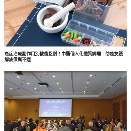
癌症治療副作用別傻傻忍耐！中醫個人化體質調理 助癌友緩
解疲憊與不適