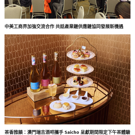
中美工商界加強交流合作 共話產業鏈供應鏈協同發展新機遇
茶香雅韻：澳門瑞吉酒吧攜手 Saicho 呈獻期間限定下午茶體驗