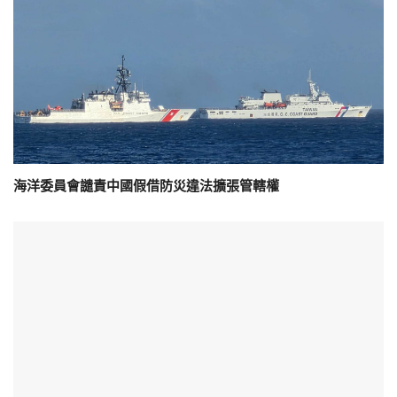
海洋委員會譴責中國假借防災違法擴張管轄權