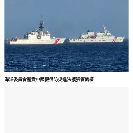
海洋委員會譴責中國假借防災違法擴張管轄權