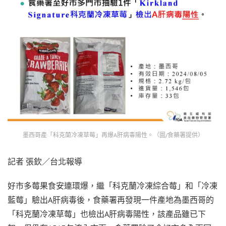
墨西哥產「科克蘭冷凍草莓」再爆A肝病毒陽性。（圖/食藥署提供）
記者 張欽／台北報導
好市多莓果食安連環爆，繼「科克蘭冷凍綜合莓」和「冷凍
藍莓」驗出A肝病毒後，食藥署再發現一件產地為墨西哥的
「科克蘭冷凍草莓」也檢出A肝病毒陽性，該產品雖已下