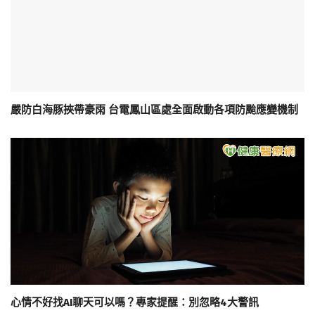
嚴防白海豚挾帶豪雨 台電鳳山區處全面啟動各項防颱應變機制
心情不好找AI聊天可以嗎？專家提醒：別忽略4大警訊