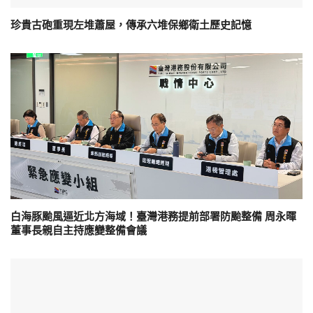
珍貴古砲重現左堆蕭屋，傳承六堆保鄉衛土歷史記憶
白海豚颱風逼近北方海域！臺灣港務提前部署防颱整備 周永暉
董事長親自主持應變整備會議