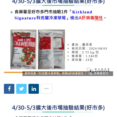
墨西哥產「科克蘭冷凍草莓」再爆A肝病毒陽性。（圖/食藥署提供）