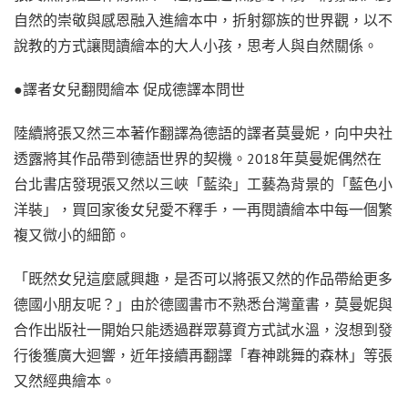
自然的崇敬與感恩融入進繪本中，折射鄒族的世界觀，以不
說教的方式讓閱讀繪本的大人小孩，思考人與自然關係。
●譯者女兒翻閱繪本 促成德譯本問世
陸續將張又然三本著作翻譯為德語的譯者莫曼妮，向中央社
透露將其作品帶到德語世界的契機。2018年莫曼妮偶然在
台北書店發現張又然以三峽「藍染」工藝為背景的「藍色小
洋裝」，買回家後女兒愛不釋手，一再閱讀繪本中每一個繁
複又微小的細節。
「既然女兒這麼感興趣，是否可以將張又然的作品帶給更多
德國小朋友呢？」由於德國書市不熟悉台灣童書，莫曼妮與
合作出版社一開始只能透過群眾募資方式試水溫，沒想到發
行後獲廣大迴響，近年接續再翻譯「春神跳舞的森林」等張
又然經典繪本。