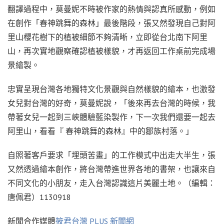
翻譯過程中，莫曼妮不時被作家的熱情與認真所感動，例如
在創作「春神跳舞的森林」最後階段，張又然發現自己對阿
里山櫻花樹下的植被細節不夠清晰，立即從台北南下阿里
山，再次實地觀察確認植被樣貌，才再返回工作桌前完成場
景繪製。
忠實呈現台灣各地獨特文化景觀與自然樣貌的繪本，也激發
女兒對台灣的好奇，莫曼妮說，「後來再去台灣的時候，我
帶著女兒一起到三峽體驗藍染製作，下一次我們還要一起去
阿里山，看看『 春神跳舞的森林』中的鄒族村落。」
自照著客戶要求「埋頭苦畫」的工作模式中出走大半生，張
又然透過繪本創作，將台灣帶進世界各地的書架，也讓來自
不同文化的小朋友，走入台灣認識這片美麗土地。（編輯：
唐佩君）1130918
新聞合作媒體
筱君台灣 PLUS 新聞網