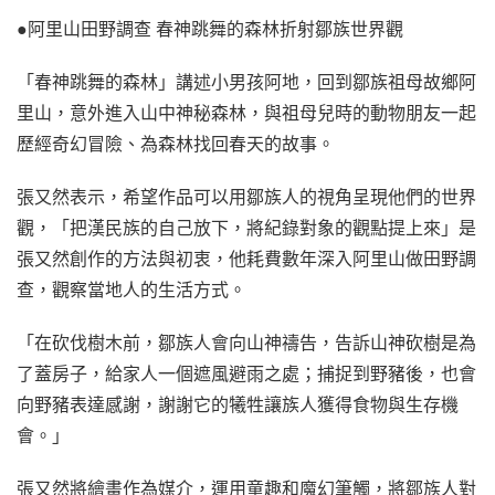
●阿里山田野調查 春神跳舞的森林折射鄒族世界觀
「春神跳舞的森林」講述小男孩阿地，回到鄒族祖母故鄉阿
里山，意外進入山中神秘森林，與祖母兒時的動物朋友一起
歷經奇幻冒險、為森林找回春天的故事。
張又然表示，希望作品可以用鄒族人的視角呈現他們的世界
觀，「把漢民族的自己放下，將紀錄對象的觀點提上來」是
張又然創作的方法與初衷，他耗費數年深入阿里山做田野調
查，觀察當地人的生活方式。
「在砍伐樹木前，鄒族人會向山神禱告，告訴山神砍樹是為
了蓋房子，給家人一個遮風避雨之處；捕捉到野豬後，也會
向野豬表達感謝，謝謝它的犧牲讓族人獲得食物與生存機
會。」
張又然將繪畫作為媒介，運用童趣和魔幻筆觸，將鄒族人對