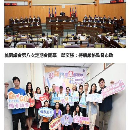
桃園議會第八次定期會開幕 邱奕勝：持續嚴格監督市政