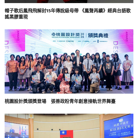
帽子歌后鳳飛飛解封15年傳說級母帶 《鳳聲再續》經典台語歌
謠黑膠重現
桃園設計獎頒獎登場 張善政盼青年創意接軌世界舞臺