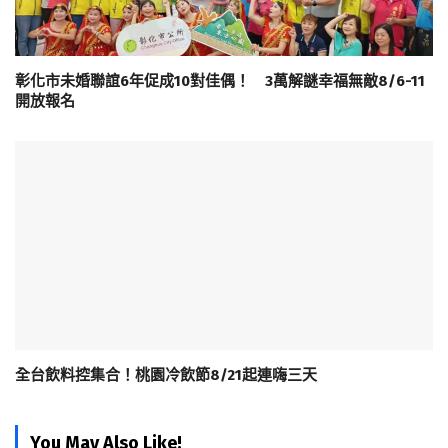
彰化市未婚聯誼6年促成10對佳偶！ 3萬解謎幸福無敵8/6-11
開放報名
全台飲料控集合！桃園冷飲節8/21起連嗨三天
You May Also Like!