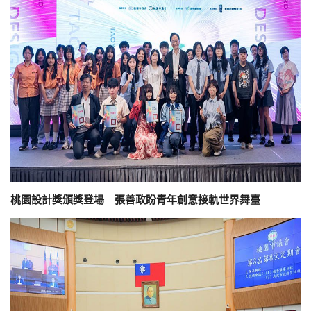
桃園設計獎頒獎登場 張善政盼青年創意接軌世界舞臺