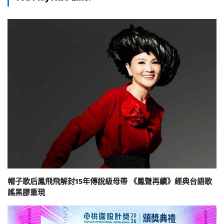
帽子歌后鳳飛飛解封15年傳說級母帶 《鳳聲再續》經典台語歌
謠黑膠重現