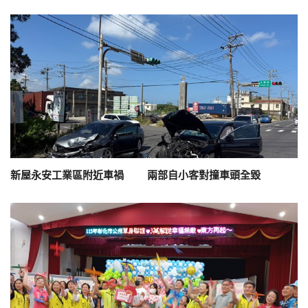
新屋永安工業區附近車禍 兩部自小客對撞車頭全毀