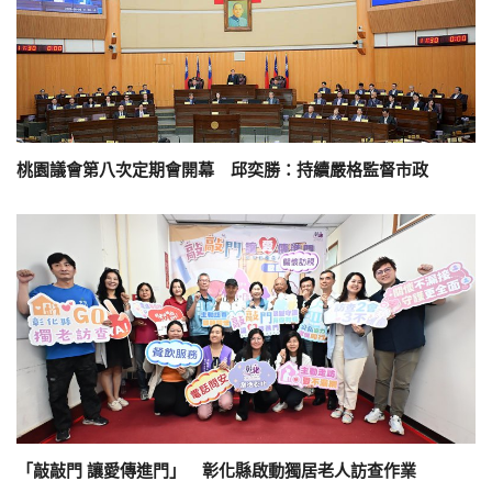
桃園議會第八次定期會開幕 邱奕勝：持續嚴格監督市政
「敲敲門 讓愛傳進門」 彰化縣啟動獨居老人訪查作業