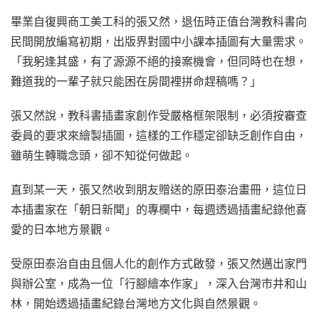
畢業自復興商工美工科的張又然，退伍時正值台灣教科書向
民間開放編寫初期，出版界對國中小課本插圖有大量需求。
「我躬逢其盛，有了源源不絕的接案機會，但同時也在想，
難道我的一輩子就只能困在房間裡拼命趕稿嗎？」
張又然說，教科書插畫家創作受嚴格框架限制，必須按審查
委員的要求來繪製插圖，這樣的工作穩定卻缺乏創作自由，
雖萌生轉職念頭，卻不知從何做起。
直到某一天，張又然收到朋友贈送的原田泰治畫冊，這位日
本插畫家在「朝日新聞」的專欄中，每週透過插畫紀錄他喜
愛的日本地方景觀。
受原田泰治自由且個人化的創作方式啟發，張又然邁出家門
與辦公室，成為一位「行腳繪本作家」，深入台灣市井和山
林，開始透過插畫紀錄台灣地方文化與自然景觀。