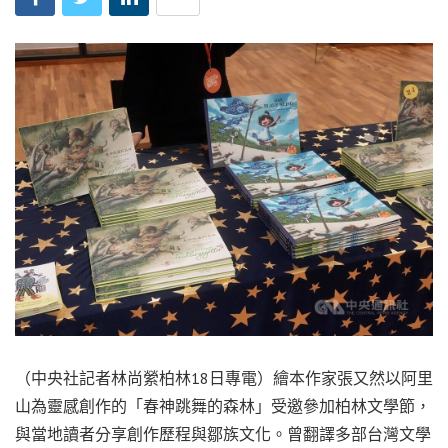
（中央社記者林尚縈柏林18日專電）繪本作家張又然以阿里
山為靈感創作的「春神跳舞的森林」受邀參加柏林文學節，
與當地讀者分享創作歷程與鄒族文化。曾翻譯多部台灣文學