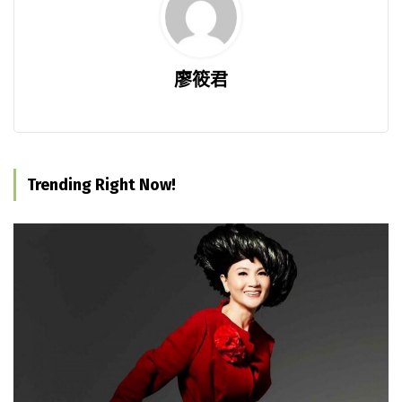
廖筱君
Trending Right Now!