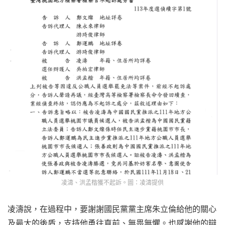
凌濤、洪孟楷獲不起訴。圖：凌濤提供
凌濤說，在過程中，要謝謝國民黨黨主席朱立倫給他的關心
及最大的後盾，支持他勇往直前、無畏無懼。也感謝他的辯