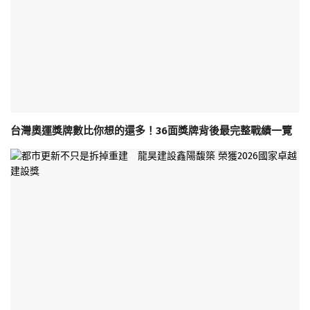
台灣奧運獎牌數比你想的還多！36面獎牌背後最完整戰績一覽