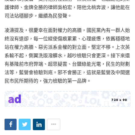
護律師、金牌全勝的律師吳柏宏，陪他北桃奔波，讓他能在
司法站穩腳步，繼續為民發聲。
凌濤提及，很慶幸在面對權力的高牆，國民黨內有一群人始
終沒有退卻，每一位縱使傷痕累累、心理疲憊，依舊穩穩地
站在權力高牆、惡劣派系金權的對立面，堅定不移。上次英
系輸不起，側翼洗版潑髒水，越吵檢驗只會更深。接下來還
有基隆前市府弊端、超思疑雲、台鹽綠能光電，民生的財劃
法等，藍營會檢驗到底。邪不會勝正，這就是藍營及中間選
民市民所期待的，強力檢驗的第一品牌。