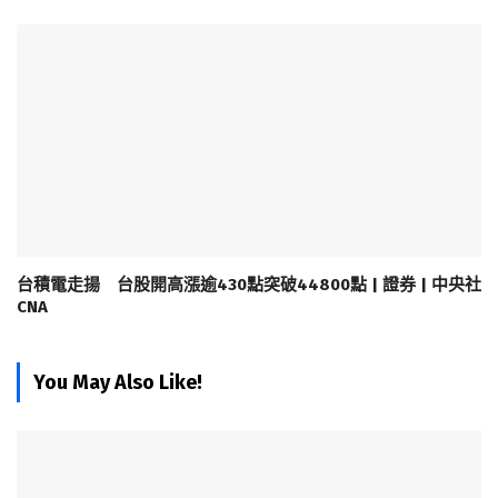
台積電走揚 台股開高漲逾430點突破44800點 | 證券 | 中央社
CNA
You May Also Like!