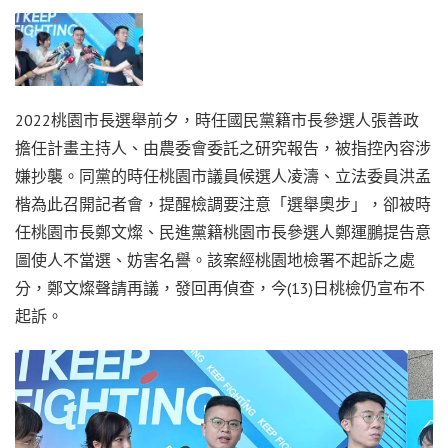
2022桃園市長選舉前夕，時任國民黨籍市長參選人張善政
擔任計畫主持人、由農委會委託之研究報告，被指控內容涉
嫌抄襲。同黨的時任桃園市議員候選人凌濤、立法委員洪孟
楷為此召開記者會，提醒檢調要注意「選舉奧步」，卻被時
任桃園市長鄭文燦、民進黨籍桃園市長參選人鄭運鵬提告意
圖使人不當選、妨害名譽。該案經桃園地檢署不起訴之處
分，鄭文燦聲請再議，發回再偵查，今(13)日桃檢仍宣布不
起訴。