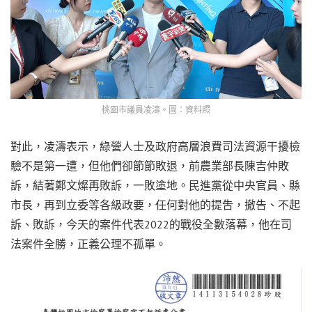
桃園市議員凌濤。圖：資料照
對此，凌濤表示，綠營人士及政府高層浪費司法資源干擾檢
驗不是第一遭，但他們卻節節敗退，前農業部長陳吉仲敗
訴，結著鄭文燦再敗訴，一敗塗地。民進黨從中央官員、縣
市長，再到立委等各級政要，任何對他的提吿，撤告、不起
訴、敗訴，今天的案件代表2022的戰役全數落幕，他在司
法案件全勝，正義公理不孤單。