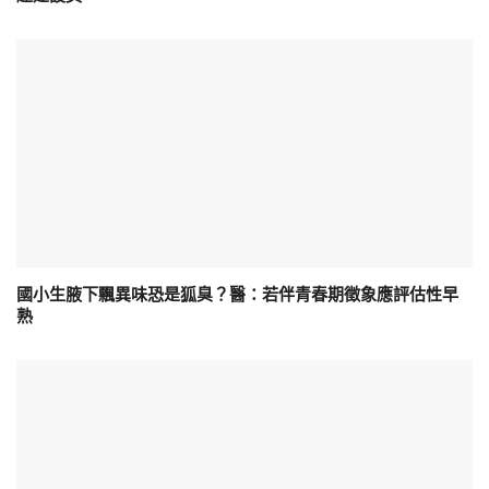
國小生腋下飄異味恐是狐臭？醫：若伴青春期徵象應評估性早
熟