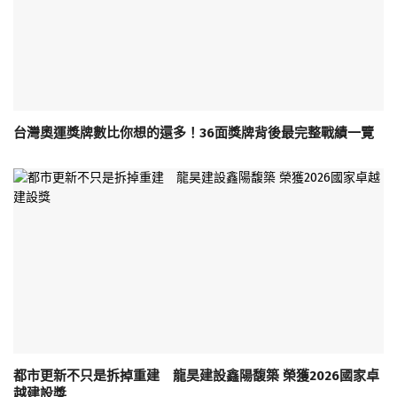
台灣奧運獎牌數比你想的還多！36面獎牌背後最完整戰績一覽
都市更新不只是拆掉重建 龍昊建設鑫陽馥築 榮獲2026國家卓
越建設獎