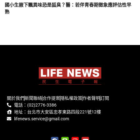
國小生腋下飄異味恐是狐臭？醫：若伴青春期徵象應評估性早
熟
關於我們
新聞聯絡
合作提案
隱私權政策
作者聲明
訂閱
電話：(02)2776-3386
地址：台北市大安區忠孝東路四段221號12樓
lifenews.service@gmail.com