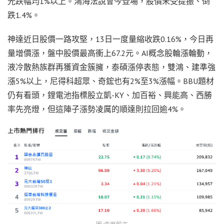
光跌幅均1%以上。鴻海法說會今登場，股價未受提振、倒
跌1.4%。
神達近日股價一路攻堅，13日一度量縮收跌0.16%，今日再
量增價漲，盤中股價最高衝上67.2元。AI概念股輪漲輪動，
液冷散熱族群再獲資金簇擁，泰碩漲停表態，雙鴻、建準強
漲5%以上，尼得科超眾、奇鋐也有2%至3%漲幅。BBU題材
仍有看頭，鋰電池指標股立凱-KY、加百裕、興能高、西勝
率先亮燈，但這陣子漲勢凌厲的順達則拉回逾4%。