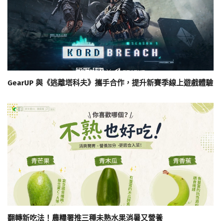
GearUP 與《逃離塔科夫》攜手合作，提升新賽季線上遊戲體驗
翻轉新吃法！農糧署推三種未熟水果消暑又營養