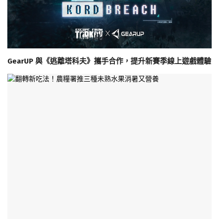
GearUP 與《逃離塔科夫》攜手合作，提升新賽季線上遊戲體驗