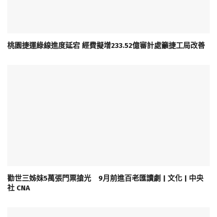
桃園捷運綠線進度延宕 經費擬增233.52億審計處籲捷工局改善
勸世三姊妹5萬張門票搶光 9月前進百老匯讀劇 | 文化 | 中央
社 CNA