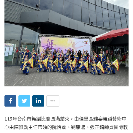
113年台南市舞蹈比賽圓滿結束，由佳里區雅姿舞蹈藝術中
心由陳雅勤主任帶領的阮怡蓁、劉康鼎、張芷綺師資團隊教