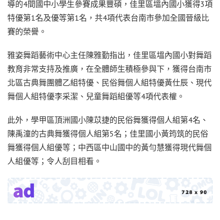
導的4間國中小學生參賽成果豐碩，佳里區塭內國小獲得3項
特優第1名及優等第1名，共4項代表台南市參加全國晉級比
賽的榮譽。
雅姿舞蹈藝術中心主任陳雅勤指出，佳里區塭內國小對舞蹈
教育非常支持及推廣，在全體師生積極參與下，獲得台南市
北區古典舞團體乙組特優、民俗舞個人組特優黃仕辰、現代
舞個人組特優李采潔、兒童舞蹈組優等4項代表權。
此外，學甲區頂洲國小陳苡捷的民俗舞獲得個人組第4名、
陳禹潼的古典舞獲得個人組第5名；佳里國小黃筠筑的民俗
舞獲得個人組優等；中西區中山國中的黃勻慧獲得現代舞個
人組優等；令人刮目相看。