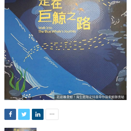
近距離賞鯨！海生館限定特展帶你探索鯨豚奧秘