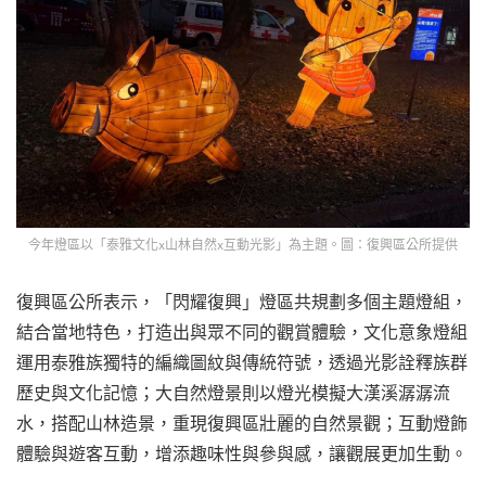
今年燈區以「泰雅文化x山林自然x互動光影」為主題。圖：復興區公所提供
復興區公所表示，「閃耀復興」燈區共規劃多個主題燈組，
結合當地特色，打造出與眾不同的觀賞體驗，文化意象燈組
運用泰雅族獨特的編織圖紋與傳統符號，透過光影詮釋族群
歷史與文化記憶；大自然燈景則以燈光模擬大漢溪潺潺流
水，搭配山林造景，重現復興區壯麗的自然景觀；互動燈飾
體驗與遊客互動，增添趣味性與參與感，讓觀展更加生動。