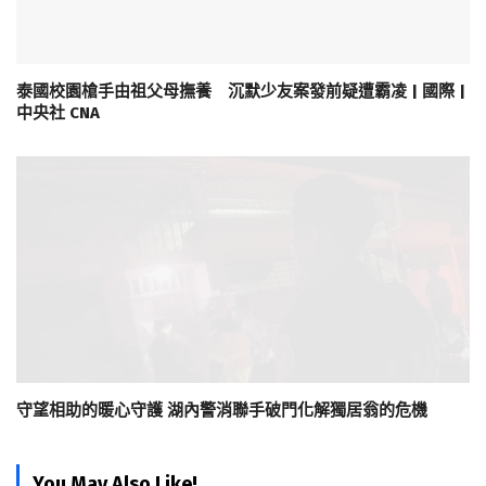
泰國校園槍手由祖父母撫養 沉默少友案發前疑遭霸凌 | 國際 |
中央社 CNA
守望相助的暖心守護 湖內警消聯手破門化解獨居翁的危機
You May Also Like!