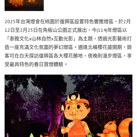
2025年台灣燈會在桃園於復興區設置特色響應燈區，於2月
12日至2月23日在角板山公園正式展出，今(114)年燈區以
「泰雅文化x山林自然x互動光影」為主題，透過光影藝術打
造一座充滿文化氛圍的夢幻燈區。適逢北橫櫻花盛開期，遊
客可在白天探訪復興區各大櫻花勝地，夜晚則漫步燈區，享
受最具特色的春日賞燈體驗。