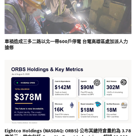
車禍造成三多二路以北一帶600戶停電 台電高雄區處加派人力
搶修
Eightco Holdings (NASDAQ: ORBS) 公布其總持倉量約為 3.78