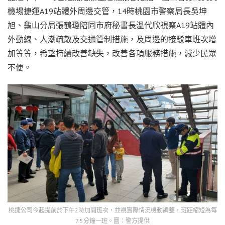
機場捷運A19站體外周邊交管，14時桃園市警察局長吳坤
旭、龜山分局張鶴瓊陪同市府秘書長溫代欣視察A19站體內
外動線、人潮疏散及交通管制措施，及周邊的接駁車班次增
加等等，希望持續改善缺失，改善各項服務措施，減少民眾
不便。
桃捷公司今起提前於下午2時加開班次，並視實際情況機動調整，班距縮短為每
7.5分鐘一班。圖：警方提供