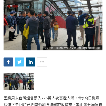
龜山警、機捷聯手強化交通疏運 助民眾順利賞燈
因應周末台灣燈會湧入226萬人次賞燈人潮，今(16)日機場
捷運下午14時已經開始加強運輸旅客措施，龜山警分局負責