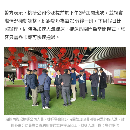
警方表示，桃捷公司今起提前於下午2時加開班次，並視實
際情況機動調整，班距縮短為每7.5分鐘一班，下周假日比
照辦理，同時為加速人流疏運，捷運站閘門採常開模式，旅
客只需靠卡即可快速通過。
站體內機場捷運公司人員、捷運警察隊14時開始加派員引導民眾紓解人潮，站
體外由分局員警負責利用交通錐連桿區隔上下機捷人潮。圖：警方提供