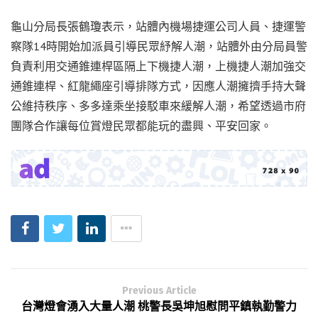
龜山分局長張鶴瓊表示，站體內機場捷運公司人員、捷運警
察隊14時開始加派員引導民眾紓解人潮，站體外由分局員警
負責利用交通錐連桿區隔上下機捷人潮，上機捷人潮加強交
通錐連桿、紅龍繩座引導排隊方式，因應人潮擁擠手持大聲
公維持秩序、多多達乘坐接駁車來緩解人潮，希望透過市府
團隊合作讓每位賞燈民眾都能玩的盡興、平安回家。
Previous Article
台灣燈會湧入大量人潮 桃警長吳坤旭慰問平鎮執勤警力