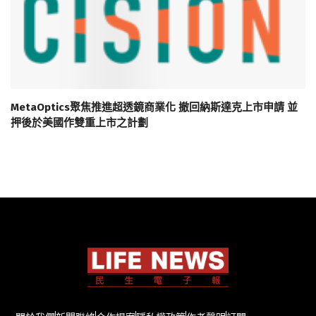
MetaOptics聚焦推進超透鏡商業化 撤回納斯達克上市申請 並
押後於美國作雙重上市之計劃