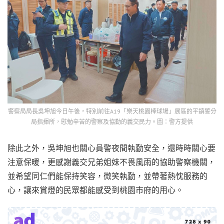
警察局局長吳坤旭今日午後，特別前往A19「樂天桃園棒球場」展區的平鎮警分
局指揮所，慰勉辛苦的警察及協勤的義交民力。圖：警方提供
除此之外，吳坤旭也關心員警夜間執勤安全，還時時關心要
注意保暖，更感謝義交兄弟姐妹不畏風雨的協助警察機關，
並希望同仁們能保持笑容，微笑執勤，並帶著熱忱服務的
心，讓來賞燈的民眾都能感受到桃園市府的用心。