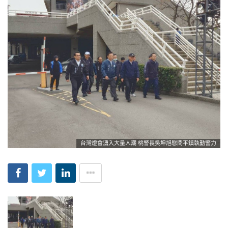
台灣燈會湧入大量人潮 桃警長吳坤旭慰問平鎮執勤警力