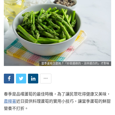
當季蘆筍怎麼挑？「炒菜選綠的、涼拌選白的」才對味
春季是品嚐蘆筍的最佳時機，為了讓民眾吃得健康又美味，
農糧署
近日提供料理蘆筍的實用小技巧，讓當季蘆筍的鮮甜
營養不打折。