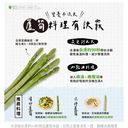
水滾後汆燙約90秒撈出蘆筍冰鎮，可防止營養流失。圖：翻攝自農糧署