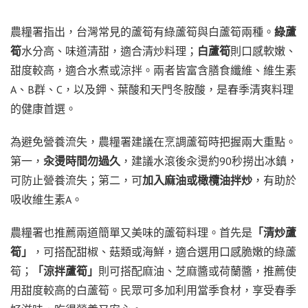
農糧署指出，台灣常見的蘆筍有綠蘆筍與白蘆筍兩種。
綠蘆
筍
水分高、味道清甜，適合清炒料理；
白蘆筍
則口感軟嫩、
甜度較高，適合水煮或涼拌。兩者皆富含膳食纖維、維生素
A、B群、C，以及鉀、葉酸和天門冬胺酸，是春季清爽料理
的健康首選。
為避免營養流失，農糧署建議在烹調蘆筍時把握兩大重點。
第一，
汆燙時間勿過久
，建議水滾後汆燙約90秒撈出冰鎮，
可防止營養流失；第二，可
加入麻油或橄欖油拌炒
，有助於
吸收維生素A。
農糧署也推薦兩道簡單又美味的蘆筍料理。首先是
「清炒蘆
筍」
，可搭配甜椒、菇類或海鮮，適合選用口感脆嫩的綠蘆
筍；
「涼拌蘆筍」
則可搭配麻油、芝麻醬或荷蘭醬，推薦使
用甜度較高的白蘆筍。民眾可多加利用當季食材，享受春季