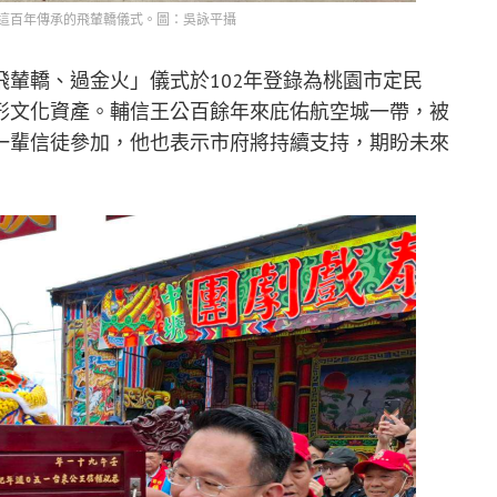
這百年傳承的飛輦轎儀式。圖：吳詠平攝
輦轎、過金火」儀式於102年登錄為桃園市定民
形文化資產。輔信王公百餘年來庇佑航空城一帶，被
一輩信徒參加，他也表示市府將持續支持，期盼未來