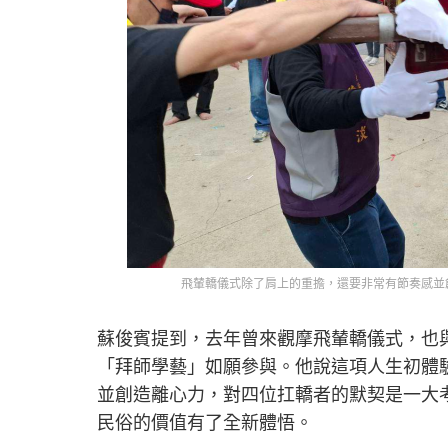
飛輦轎儀式除了肩上的重擔，還要非常有節奏感並
蘇俊賓提到，去年曾來觀摩飛輦轎儀式，也
「拜師學藝」如願參與。他說這項人生初體
並創造離心力，對四位扛轎者的默契是一大
民俗的價值有了全新體悟。