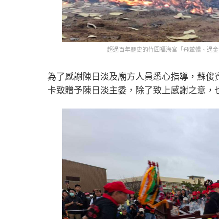
超過百年歷史的竹圍福海宮「飛輦轎、過金
為了感謝陳日淡及廟方人員悉心指導，蘇俊
卡致贈予陳日淡主委，除了致上感謝之意，