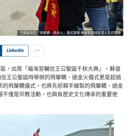
竹圍福海宮「飛輦轎、過金火」儀式登場 蘇俊賓達成這項人生初體驗
Linkedin
竹區，出席「福海宮輔信王公聖誕千秋大典」。蘇俊
輔信王公聖誕時舉辦的飛輦轎、過金火儀式更是超過
承的飛輦轎儀式，也將先前親手繪製的飛輦轎、過金
場不僅是宗教活動，也肩負歷史文化傳承的重要使