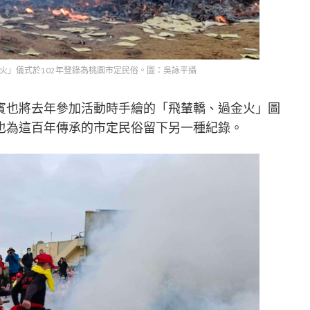
火」儀式於102年登錄為桃園市定民俗。圖：吳詠平攝
賓也將去年參加活動時手繪的「飛輦轎、過金火」圖
也為這百年傳承的市定民俗留下另一種紀錄。