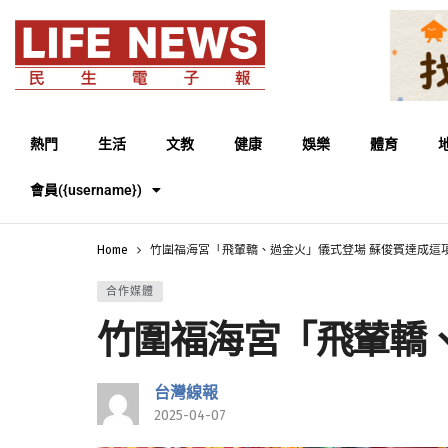
熱門
生活
文教
健康
娛樂
體育
會員({username})
Home
竹圍福海宮「飛輦轎、過金火」儀式登場 蘇俊賓達成這
合作媒體
竹圍福海宮「飛輦轎
台灣線報
2025-04-07