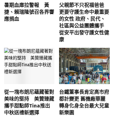
暑期血庫拉警報 黃
父親節不只祝福爸爸
捷、賴瑞隆號召各界響
更要守護生命中最重要
應捐血
的女性 政府、民代、
社區與公益團體攜手
從安平出發守護女性健
康
從一塊布朗尼蘊藏著對
台鐵董事長肯定高市府
美味的堅持 美贊臻藏
都計變更 舊機廠華麗
攜手甜點師Tina推出
轉身化身全台最大兒童
中秋送禮新選擇
新樂園