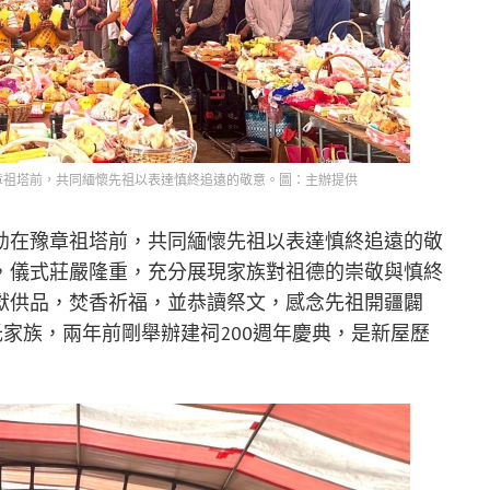
章祖塔前，共同緬懷先祖以表達慎終追遠的敬意。圖：主辦提供
幼在豫章祖塔前，共同緬懷先祖以表達慎終追遠的敬
，儀式莊嚴隆重，充分展現家族對祖德的崇敬與慎終
獻供品，焚香祈福，並恭讀祭文，感念先祖開疆闢
氏家族，兩年前剛舉辦建祠200週年慶典，是新屋歷