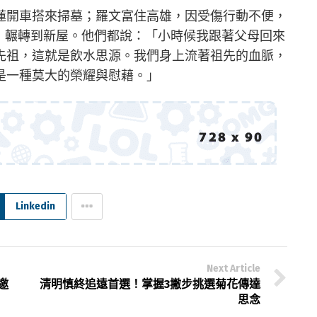
蓮開車搭來掃墓；羅文富住高雄，因受傷行動不便，
車，輾轉到新屋。他們都說：「小時候我跟著父母回來
先祖，這就是飲水思源。我們身上流著祖先的血脈，
是一種莫大的榮耀與慰藉。」
Linkedin
Next Article
邀
清明慎終追遠首選！掌握3撇步挑選菊花傳達
思念