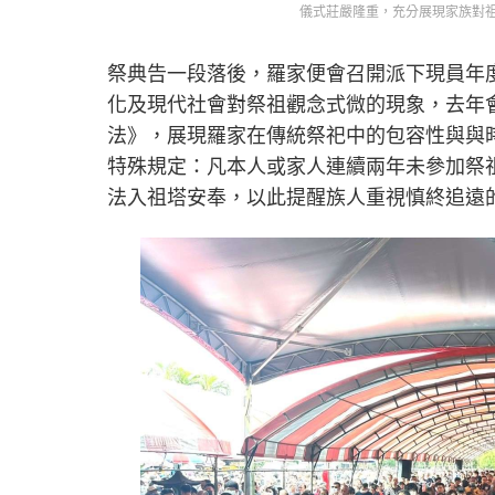
儀式莊嚴隆重，充分展現家族對
祭典告一段落後，羅家便會召開派下現員年
化及現代社會對祭祖觀念式微的現象，去年
法》，展現羅家在傳統祭祀中的包容性與與
特殊規定：凡本人或家人連續兩年未參加祭
法入祖塔安奉，以此提醒族人重視慎終追遠