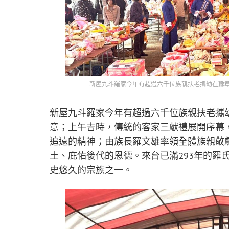
新屋九斗羅家今年有超過六千位族親扶老攜幼在豫
新屋九斗羅家今年有超過六千位族親扶老攜
意；上午吉時，傳統的客家三獻禮展開序幕
追遠的精神；由族長羅文雄率領全體族親敬
土、庇佑後代的恩德。來台已滿293年的羅
史悠久的宗族之一。