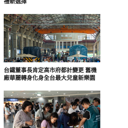
禮新選擇
台鐵董事長肯定高市府都計變更 舊機
廠華麗轉身化身全台最大兒童新樂園