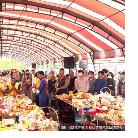
清明掃墓慎終追遠 桃園客家聚落屢傳盛況