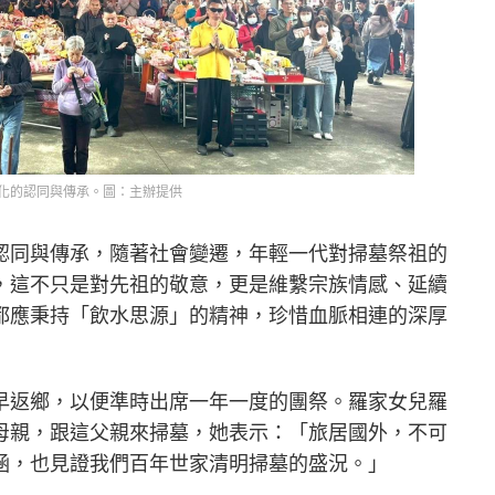
化的認同與傳承。圖：主辦提供
認同與傳承，隨著社會變遷，年輕一代對掃墓祭祖的
，這不只是對先祖的敬意，更是維繫宗族情感、延續
都應秉持「飲水思源」的精神，珍惜血脈相連的深厚
早返鄉，以便準時出席一年一度的團祭。羅家女兒羅
母親，跟這父親來掃墓，她表示：「旅居國外，不可
涵，也見證我們百年世家清明掃墓的盛況。」