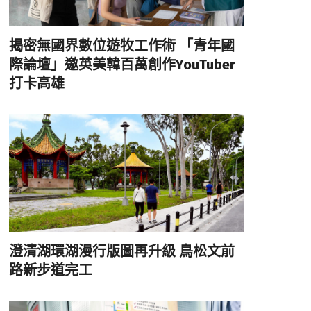
揭密無國界數位遊牧工作術 「青年國
際論壇」邀英美韓百萬創作YouTuber
打卡高雄
澄清湖環湖漫行版圖再升級 鳥松文前
路新步道完工