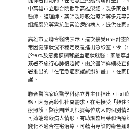
健保署推動的「在宅急症照護試辦計畫」，高
中高雄市立聯合院攜手高雄榮總，及多家在
醫師、護理師、藥師及呼吸治療師等多元專
組織感染等需抗生素治療的病人，提供在家
高雄市立聯合醫院表示，這次接受HaH計畫
常因健康狀況不穩定反覆進出急診室，今（1
於90%及意識模糊等嚴重症狀就醫，家屬尊
簽署不施行心肺復甦術，由於醫師詳細檢查
署推出的「在宅急症照護試辦計畫」，在家
護。
聯合醫院家庭醫學科徐立昇主任指出，Ha
務，因應高齡化社會需求，在宅接受「類住
療照護，醫療團隊則根據每位病人的個別情況
可遠端追蹤病人情形，有助調整用藥和治療
變化不適合在宅治療，可藉由專設的綠色通