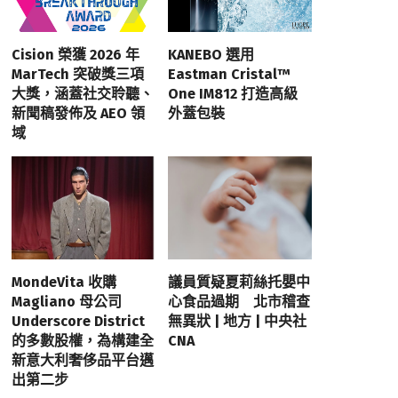
Cision 榮獲 2026 年
KANEBO 選用
MarTech 突破獎三項
Eastman Cristal™
大獎，涵蓋社交聆聽、
One IM812 打造高級
新聞稿發佈及 AEO 領
外蓋包裝
域
MondeVita 收購
議員質疑夏莉絲托嬰中
Magliano 母公司
心食品過期 北市稽查
Underscore District
無異狀 | 地方 | 中央社
的多數股權，為構建全
CNA
新意大利奢侈品平台邁
出第二步