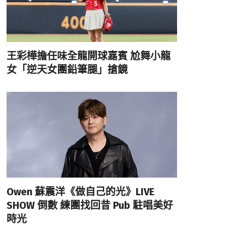
王彩樺擔任味全龍開球嘉賓 尬舞小龍
女「逆天女團鉛筆腿」搶鏡
Owen 蘇震洋《做自己的光》LIVE
SHOW 倒數 練團找回昔 Pub 駐唱美好
時光