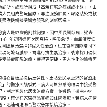
屏澎地區由96家醫療院所組成32個醫療團隊，其
地診所、護理所組成「高榮在宅急症照護小組」，由
業人員組成醫療團隊，專注服務肺炎、尿路感染或軟
或照護機構接受醫療服務的創新選擇。
的病人是87歲的阿桃阿嬤，因中風長期臥病，過去
14）年初阿嬤再次因高燒、呼吸急促、血氧濃度低
重阿嬤意願選擇非侵入性治療，也在醫療團隊陪同下
發現阿嬤有膿尿，需進行抗生素治療，後來採用健保
接受醫療團隊治療，獲得更便捷、更人性化的醫療照
H的核心目標是提供更彈性、更貼近民眾需求的醫療服
院」的醫療照護模式。病人可於熟悉的環境中接受醫
，制定客製化居家治療方案，並透過「御曲APP」
策略，確保在家醫療品質猶如住院治療。若病人病情
道，迅速轉送聯合醫院急診接續治療。