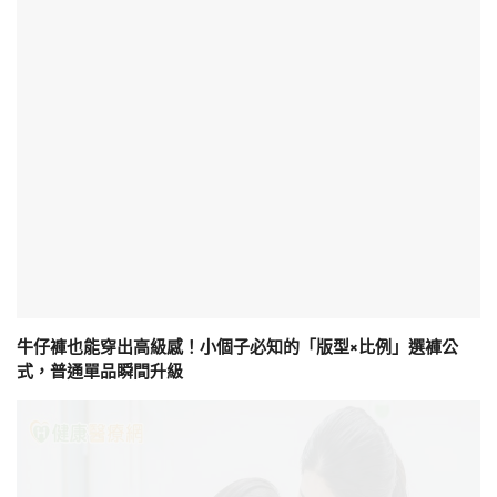
牛仔褲也能穿出高級感！小個子必知的「版型×比例」選褲公
式，普通單品瞬間升級