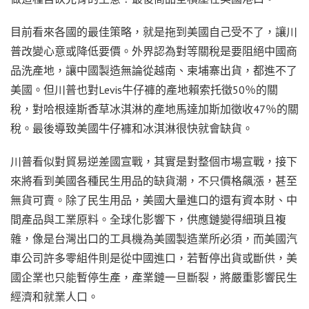
目前看來各國的最佳策略，就是拖到美國自己受不了，讓川
普改變心意或降低要價。外界認為對等關稅是要阻絕中國商
品洗產地，讓中國製造無論從越南、柬埔寨出貨，都進不了
美國。但川普也對Levis牛仔褲的產地賴索托徵50％的關
稅，對哈根達斯香草冰淇淋的產地馬達加斯加徵收47％的關
稅。最後導致美國牛仔褲和冰淇淋很快就會缺貨。
川普看似對貿易逆差國宣戰，其實是對整個市場宣戰，接下
來將看到美國各種民生用品的缺貨潮，不只價格飆漲，甚至
無貨可賣。除了民生用品，美國大量進口的還有資本財、中
間產品與工業原料。全球化影響下，供應鏈變得細瑣且複
雜，像是台灣出口的工具機為美國製造業所必須，而美國汽
車公司許多零組件則是從中國進口，若暫停出貨或斷供，美
國企業也只能暫停生產，產業鏈一旦斷裂，將嚴重影響民生
經濟和就業人口。