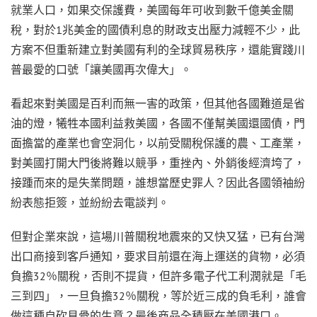
就業人口，如果交保護費，美國每年可收到數千億美金關
稅，對於1兆美金的國債利息的財政支出壓力減輕不少，此
方案不但重新建立對美國有利的全球貿易秩序，還能實踐川
普最愛的口號「讓美國再次偉大」。
看起來對美國是百利而無一害的政策，但其他各國難道是省
油的燈，犧牲本國利益救美國，各國不僅幫美國還國債，門
面擔當的產業也會空洞化，以前受關稅保護的農、工產業，
對美國打開大門後將難以競爭，重挫內、外銷後經濟垮了，
接踵而來的是失業問題，誰想當歷史罪人？因此各國領袖紛
紛表態拒簽，並紛紛去電談判。
但對企業來說，這場川普關稅地震來的又快又猛，已有台灣
出口商接到客戶通知，要求目前還在海上運送的貨物，必須
負擔32％關稅，否則不提貨，但許多電子代工利潤就是「毛
三到四」，一旦負擔32％關稅，等於近三成的負毛利，誰會
做這種自砍見骨的生意？最後商品全積壓在美國港口。