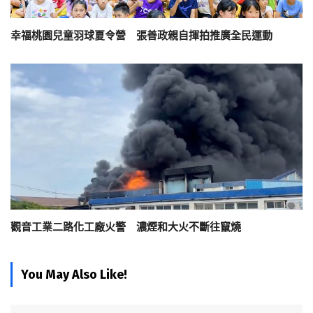
幸福桃園兒童羽球夏令營 張善政親自揮拍推廣全民運動
觀音工業二路化工廠火警 濃煙和大火不斷往竄燒
You May Also Like!