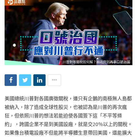
川普對等關稅如何解？賴政府別再拿口號治國
美國總統川普對各國廣徵關稅，連只有企鵝的南極無人島都
被納入，除了造成全球性股災，也被認為是川普的再次瘋
狂，但依照川普的想法若能迫使各國簽下這「不平等條
約」，跨國企業不是到美國設廠，就是交20％以上的關稅。
如果像台積電設廠不但能將半導體生意帶回美國，還能擴大