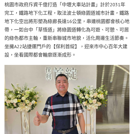
桃園市政府斥資千億打造「中壢大車站計畫」計於2031年
完工，鐵路地下化工程，取法波士頓綠園道城市計畫，鐵路
地下化空出將形塑為綠廊長達16公里，串連桃園都會核心地
帶，一如台中「草悟道」將綠園道轉化為可遊、可憩、可居
的綠色都市主軸，重新串聯城市地貌，活化周邊生活節奏。
坐擁A22站捷運門戶的【保利首綻】，迎來市中心百年大建
設，坐看國際都會輪廓逐漸成形。