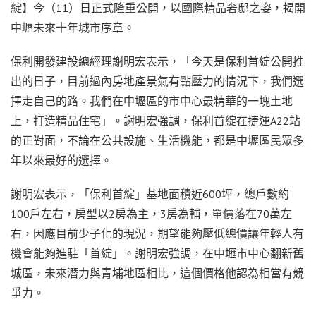
綻】今（11）日正式隆重公開，以國際精品奢邸之姿，揭開
中壢未來十年城市序章。
保利開發建設總經理謝明宏表示，「今天是保利首綻公開推
出的日子，目前過內房地產景氣有點壓力的情況下，我們選
擇走自己的路。我們在中壢區的市中心最精華的一塊土地
上，打造精品住宅」。謝明宏強調，保利首綻在捷運A22站
的正對面，不論在公共設施、生活機能，都是中壢區民眾多
年以來最好的選擇。
謝明宏表示，「保利首綻」基地面積近600坪，總戶數約
100戶左右，房型以2房為主，3房為輔，單價落在70萬左
右，因應目前少子化的現況，期望能夠壓低總價讓年輕人有
機會能夠進駐「首綻」。謝明宏強調，在中壢市中心翻新舊
城區，未來潛力與青埔地區相比，這個價格他認為相當有競
爭力。