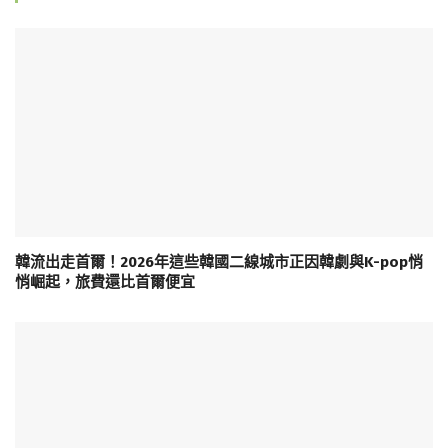
韓流出走首爾！2026年這些韓國二線城市正因韓劇與K-pop悄
悄崛起，旅費還比首爾便宜