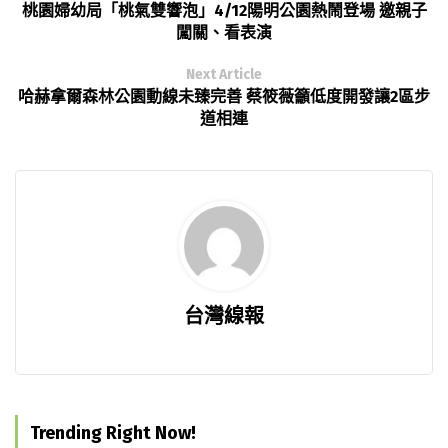
桃園婦幼局「桃氣雙響泡」4/12陽明公園熱鬧登場 邀親子
闖關、看表演
Next Article
哈赫拿爾森林公園動線未臻完善 蔡筱薇籲低度開發讓2區步
道相連
台灣線報
Trending Right Now!