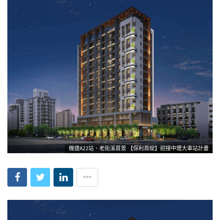
機捷A22站、老街溪首景 【保利首綻】迎接中壢大車站計畫