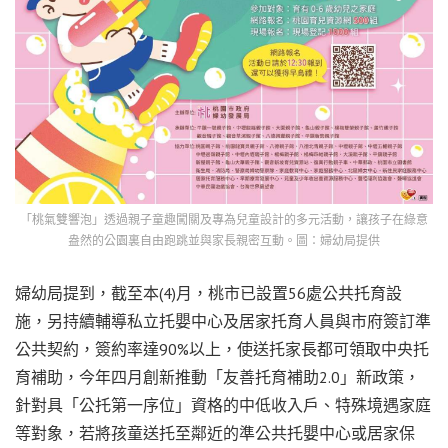
「桃氣雙響泡」透過親子童趣闖關及專為兒童設計的多元活動，讓孩子在綠意
盎然的公園裏自由跑跳並與家長親密互動。圖：婦幼局提供
婦幼局提到，截至本(4)月，桃市已設置56處公共托育設
施，另持續輔導私立托嬰中心及居家托育人員與市府簽訂準
公共契約，簽約率達90%以上，使送托家長都可領取中央托
育補助，今年四月創新推動「友善托育補助2.0」新政策，
針對具「公托第一序位」資格的中低收入戶、特殊境遇家庭
等對象，若將孩童送托至鄰近的準公共托嬰中心或居家保