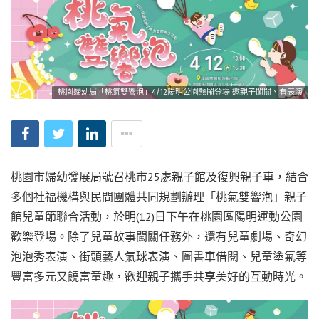
桃園婦幼局「桃氣雙響泡」4/12陽明公園熱鬧登場 邀親子闖關、看表演
桃園市婦幼發展局號召桃市25處親子館及復興親子車，結合
多個社福機構與民間團體共同規劃辦理「桃氣雙響泡」親子
館兒童節聯合活動，於明(12)日下午在桃園區陽明運動公園
歡樂登場。除了兒童故事闖關任務外，還有兒童劇場、奇幻
泡泡秀表演、街頭藝人氣球表演、圖書車借閱、兒童塗氟等
豐富多元又饒富童趣，歡迎親子攜手共享美好的互動時光。