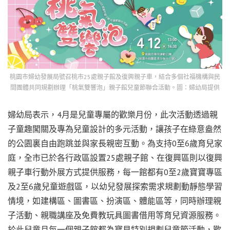
桃園市婦幼發展局號召桃市25處親子館及復興親子車，結合多個社福機構與民
間團體共同規劃辦理「桃氣雙響泡」親子館兒童節聯合活動。圖：婦幼局提供
婦幼局表示，4月是兒童專屬的歡樂月份，此次活動透過親
子童趣闖關及專為兒童設計的多元活動，讓孩子在綠意盎然
的公園裏自由跑跳並與家長親密互動。為支持0至6歲育兒家
庭，全市已於各行政區設置25處親子館、在復興區則以復興
親子車行動外展方式提供服務，每一館都有0至2歲寶寶專區
及2至6歲兒童遊戲區，以幼兒發展探索需求規劃動靜態學習
情境，如建構區、圖書區、扮演區、體能區等，同時辦理親
子活動、親職講座及免費教玩具圖書借用等育兒資源服務。
於此兒童月每一個親子館都為寶貝特別規劃兒童節活動，歡